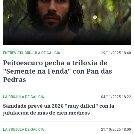
La rosa de los vientos
Caso
Extremadura
Virales
Gente viajera
Retornados
Galicia
Televisión
Como el perro y el gat
Equipo de investigaci
La Rioja
Elecciones
Operación Viuda Negr
Navarra
País Vasco
ENTREVISTA BRÚJULA DE GALICIA
19/11/2025 18:40
Peitoescuro pecha a triloxía de
"Semente na Fenda" con Pan das
Pedras
LA BRÚJULA DE GALICIA
04/11/2025 18:22
Sanidade prevé un 2026 "muy difícil" con la
jubilación de más de cien médicos
LA BRÚJULA DE GALICIA
21/10/2025 18:00