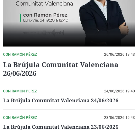
La rosa de los vientos
Caso
Extremadura
Virales
Gente viajera
Retornados
Galicia
Televisión
Como el perro y el gat
Equipo de investigaci
La Rioja
Elecciones
Operación Viuda Negr
Navarra
País Vasco
CON RAMÓN PÉREZ
26/06/2026 19:43
La Brújula Comunitat Valenciana
26/06/2026
CON RAMÓN PÉREZ
24/06/2026 19:40
La Brújula Comunitat Valenciana 24/06/2026
CON RAMÓN PÉREZ
23/06/2026 19:43
La Brújula Comunitat Valenciana 23/06/2026