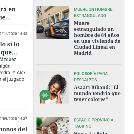
ará en
MUERE UN HOMBRE
ue
ESTRANGULADO
Muere
estrangulado un
9/11/2020 14:43
hombre de 84 años
en una vivienda de
o si lo
Ciudad Lineal en
 que
Madrid
 Vázquez
algún
edra. Y Álex
FOLOSOFÍA PARA
r el juzgado
DESCALZOS
Asaari Biband: "El
mundo tendría que
tener colores"
0/09/2020 14:37
ESPACIO PROVINCIAL
TAURINO
bonos del
Hasta La Bola,