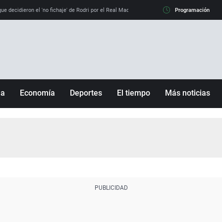
e decidieron el 'no fichaje' de Rodri por el Real Madrid y su 'sí' al Barça
Programación
La llamada de
ña
Economía
Deportes
El tiempo
Más noticias
Fútbol
Sociedad
Baloncesto
Mundo
Tenis
Salud
Motor
Cultura
Ciencia y Tecnología
adrid
Gastronomía
nciana
Medio ambiente