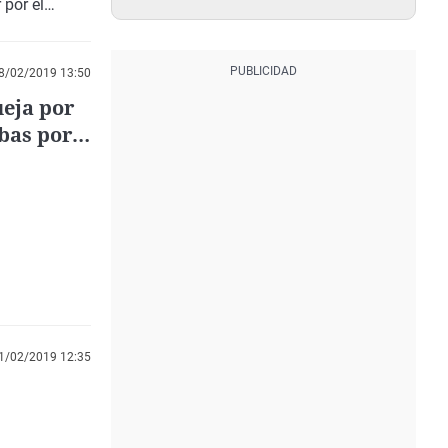
 por el
equeña
nchi recibió
l Dépor, pero
8/02/2019 13:50
n hipotético
ueja por
 tiene
ebas por
l
tá apostando
1/02/2019 12:35