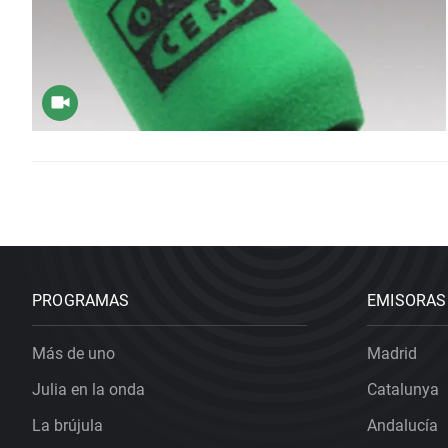
PROGRAMAS
EMISORAS
Más de uno
Madrid
Julia en la onda
Catalunya
La brújula
Andalucía