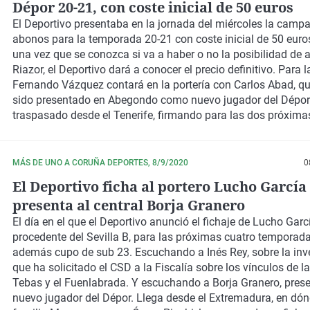
Dépor 20-21, con coste inicial de 50 euros
El Deportivo presentaba en la jornada del miércoles la camp
abonos para la temporada 20-21 con coste inicial de 50 euro
una vez que se conozca si va a haber o no la posibilidad de a
Riazor, el Deportivo dará a conocer el precio definitivo. Para l
Fernando Vázquez contará en la portería con Carlos Abad, q
sido presentado en Abegondo como nuevo jugador del Dépor
traspasado desde el Tenerife, firmando para las dos próxima
temporadas. Y también hacemos referencia a lo sucedido en 
Concello de A Coruña. Al final hubo declaración institucional
e non por unanimidade", como apuntó Inés Rey. Al final, desd
MÁS DE UNO A CORUÑA DEPORTES, 8/9/2020
0
de A Coruña se declara a Javier TEbas como "persona non g
El Deportivo ficha al portero Lucho García
de solicitarle al CSD su inhabilitación, así como el cese de I
presenta al central Borja Granero
frente del Consejo Superior de Deportes. Incluso se pidió a q
Losada, Delegado del Gobierno, a que rectifique sus declarac
El día en el que el Deportivo anunció el fichaje de Lucho Garcí
apoyo al CSD en el "Caso Fuenlabrada".
procedente del Sevilla B, para las próximas cuatro temporad
además cupo de sub 23. Escuchando a Inés Rey, sobre la inv
que ha solicitado el CSD a la Fiscalía sobre los vínculos de la
Tebas y el Fuenlabrada. Y escuchando a Borja Granero, pre
nuevo jugador del Dépor. Llega desde el Extremadura, en dón