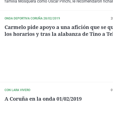
familia Mosquera como Óscar Pinchi, le recomendaron fichar
Dépor. Granero pudo firmar por el Dépor, a cambio de una p
cantidad en concepto de traspaso. Aclarando, además, que Pi
la llamada de Fernando Vidal y no cerraba la opción a venir a
ONDA DEPORTIVA CORUÑA 28/02/2019
2
para venir el Extremadura pedía dinero, evitando reforzar a u
Carmelo pide apoyo a una afición que se q
rival de cara al ascenso a segunda División. De hecho, Pinchi
los horarios y tras la alabanza de Tino a T
cláusula de salida a superior categoría cedido, al descender e
el producto fútbol televisivo
Extremadura. Y ahí, el Fuenlabrada es el equipo que más es
por su fichaje.
CON LARA VIVERO
0
A Coruña en la onda 01/02/2019