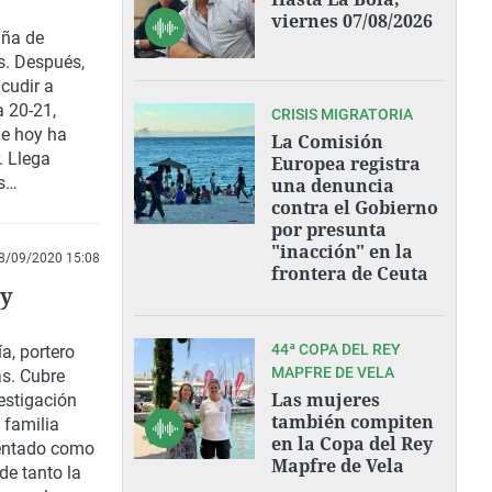
viernes 07/08/2026
aña de
s. Después,
cudir a
a 20-21,
CRISIS MIGRATORIA
ue hoy ha
La Comisión
. Llega
Europea registra
s
una denuncia
contra el Gobierno
el Pleno del
por presunta
, "por unidade
"inacción" en la
e el Concello
8/09/2020 15:08
frontera de Ceuta
rata", además
 y
rene Lozano al
ue Javier
44ª COPA DEL REY
iones de
a, portero
MAPFRE DE VELA
as. Cubre
Las mujeres
estigación
también compiten
 familia
en la Copa del Rey
sentado como
Mapfre de Vela
de tanto la