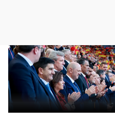
La rosa de los vientos
Caso
Extremadura
Gente viajera
Retornados
Galicia
Como el perro y el
Equipo de investigación
La Rioja
gato
Operación Viuda
Navarra
Negra
País Vasco