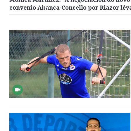
convenio Abanca-Concello por Riazor lév
directamente a alcaldesa Inés Rey"