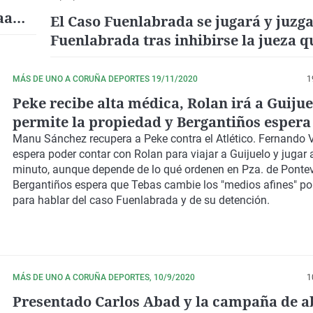
aa
El Caso Fuenlabrada se jugará y juzg
Fuenlabrada tras inhibirse la jueza q
llevaba el caso en A Coruña
MÁS DE UNO A CORUÑA DEPORTES 19/11/2020
1
Peke recibe alta médica, Rolan irá a Guijuel
permite la propiedad y Bergantiños espera
Tebas hable en ... ¡¡¡el Juzgado!!!
Manu Sánchez recupera a Peke contra el Atlético. Fernando
espera poder contar con Rolan para viajar a Guijuelo y jugar 
minuto, aunque depende de lo qué ordenen en Pza. de Pontev
Bergantiños espera que Tebas cambie los "medios afines" po
para hablar del caso Fuenlabrada y de su detención.
MÁS DE UNO A CORUÑA DEPORTES, 10/9/2020
1
Presentado Carlos Abad y la campaña de a