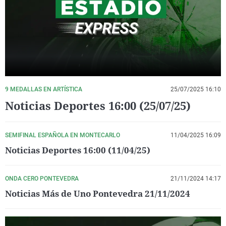
La rosa de los vientos
Caso
Extremadura
Virales
Gente viajera
Retornados
Galicia
Televisión
Como el perro y el gat
Equipo de investigaci
La Rioja
Elecciones
Operación Viuda Negr
Navarra
País Vasco
9 MEDALLAS EN ARTÍSTICA
25/07/2025 16:10
Noticias Deportes 16:00 (25/07/25)
SEMIFINAL ESPAÑOLA EN MONTECARLO
11/04/2025 16:09
Noticias Deportes 16:00 (11/04/25)
ONDA CERO PONTEVEDRA
21/11/2024 14:17
Noticias Más de Uno Pontevedra 21/11/2024