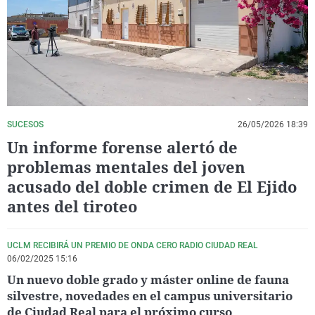
La rosa de los vientos
Caso
Extremadura
Virales
Gente viajera
Retornados
Galicia
Televisión
Como el perro y el gat
Equipo de investigaci
La Rioja
Elecciones
Operación Viuda Negr
Navarra
País Vasco
SUCESOS
26/05/2026 18:39
Un informe forense alertó de
problemas mentales del joven
acusado del doble crimen de El Ejido
antes del tiroteo
UCLM RECIBIRÁ UN PREMIO DE ONDA CERO RADIO CIUDAD REAL
06/02/2025 15:16
Un nuevo doble grado y máster online de fauna
silvestre, novedades en el campus universitario
de Ciudad Real para el próximo curso