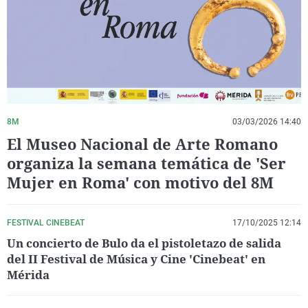
La rosa de los vientos
Caso
Extremadura
Virales
Gente viajera
Retornados
Galicia
Televisión
Como el perro y el gat
Equipo de investigaci
La Rioja
Elecciones
Operación Viuda Negr
Navarra
País Vasco
8M
03/03/2026 14:40
El Museo Nacional de Arte Romano
organiza la semana temática de 'Ser
Mujer en Roma' con motivo del 8M
FESTIVAL CINEBEAT
17/10/2025 12:14
Un concierto de Bulo da el pistoletazo de salida
del II Festival de Música y Cine 'Cinebeat' en
Mérida