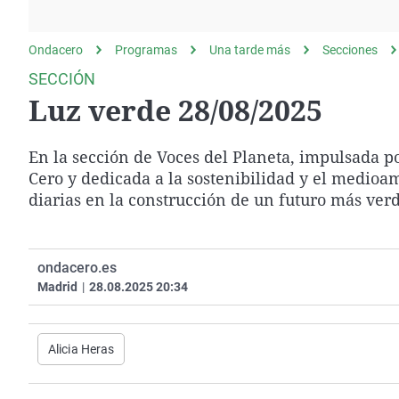
La rosa de los vientos
Caso
Extremadura
Gente viajera
Retornados
Galicia
Ondacero
Programas
Una tarde más
Secciones
Como el perro y el
Equipo de investigación
La Rioja
SECCIÓN
gato
Luz verde 28/08/2025
Operación Viuda
Navarra
Negra
País Vasco
En la sección de Voces del Planeta, impulsada p
Cero y dedicada a la sostenibilidad y el medioam
diarias en la construcción de un futuro más verd
ondacero.es
Madrid
|
28.08.2025 20:34
Alicia Heras