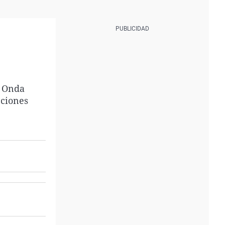
e Onda
cciones