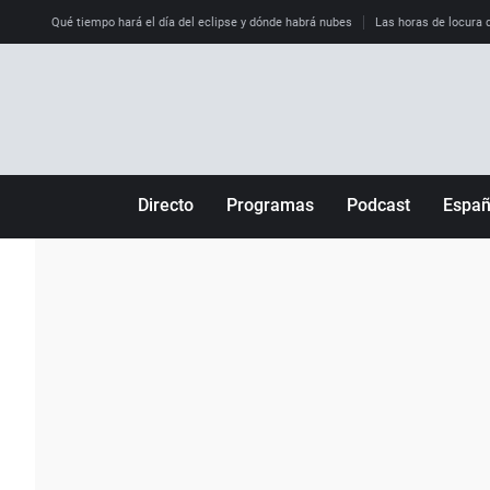
Qué tiempo hará el día del eclipse y dónde habrá nubes
Las horas de locura qu
Directo
Programas
Podcast
Espa
Más de uno
Los Perseguidos
Andalucía
Por fin
Malas decisiones
Aragón
Julia en la onda
Expedientes del más allá
Baleares
La brújula
El viaje del Guernica
Cantabria
Radioestadio
Invisibles
Cataluña
Radioestadio noche
Prohibido morirse
Comunidad de M
El colegio invisible
Esto no ha pasado
Comunitat Vale