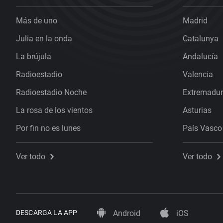
Más de uno
Madrid
Julia en la onda
Catalunya
La brújula
Andalucía
Radioestadio
Valencia
Radioestadio Noche
Extremadu
La rosa de los vientos
Asturias
Por fin no es lunes
País Vasco
Ver todo
Ver todo
DESCARGA LA APP
Android
iOS