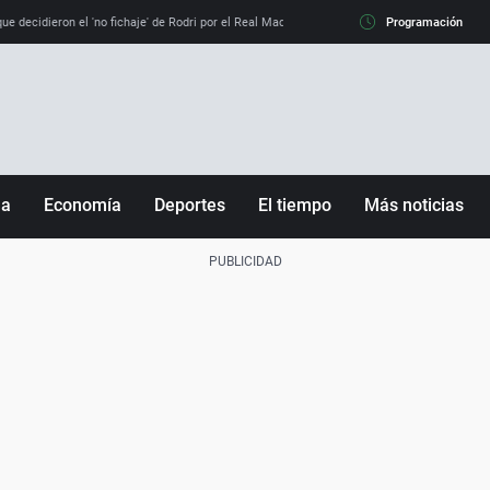
e decidieron el 'no fichaje' de Rodri por el Real Madrid y su 'sí' al Barça
Programación
La llamada de
ña
Economía
Deportes
El tiempo
Más noticias
Fútbol
Sociedad
Baloncesto
Mundo
Tenis
Salud
Motor
Cultura
Ciencia y Tecnología
adrid
Gastronomía
nciana
Medio ambiente