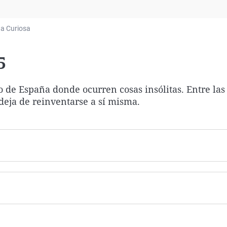
Virales
Televisión
a Curiosa
Elecciones
5
 de España donde ocurren cosas insólitas. Entre las
deja de reinventarse a sí misma.