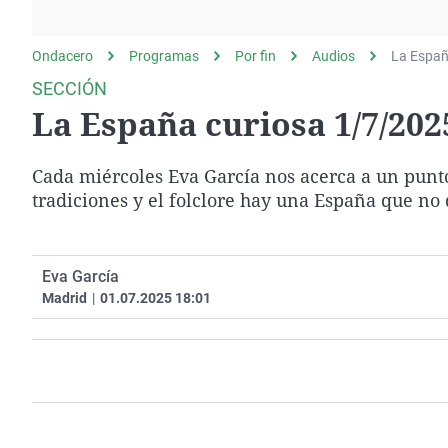
La rosa de los vientos
Caso
Extremadura
Gente viajera
Retornados
Galicia
Ondacero
Programas
Por fin
Audios
La Españ
Como el perro y el
Equipo de investigación
La Rioja
SECCIÓN
gato
La España curiosa 1/7/202
Operación Viuda
Navarra
Negra
País Vasco
Cada miércoles Eva García nos acerca a un punto
tradiciones y el folclore hay una España que no 
Eva García
Madrid
|
01.07.2025 18:01