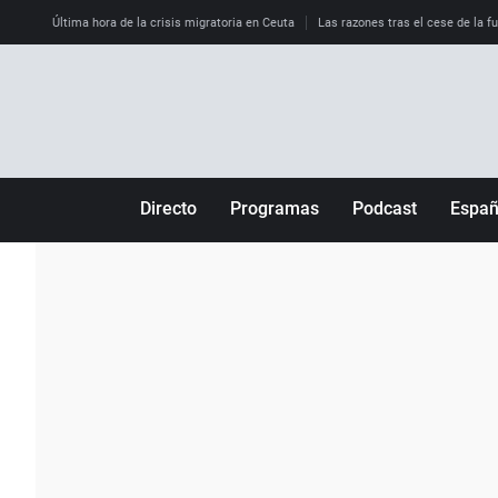
Última hora de la crisis migratoria en Ceuta
Las razones tras el cese de la f
Directo
Programas
Podcast
Espa
Más de uno
Los Perseguidos
Andalucía
Por fin
Malas decisiones
Aragón
Julia en la onda
Expedientes del más allá
Baleares
La brújula
El viaje del Guernica
Cantabria
Radioestadio
Invisibles
Cataluña
Radioestadio noche
Prohibido morirse
Comunidad de M
El colegio invisible
Esto no ha pasado
Comunitat Vale