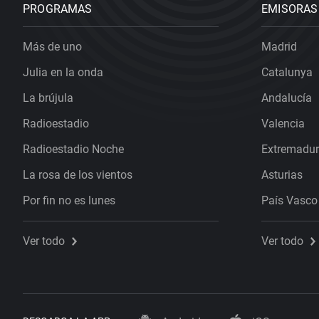
PROGRAMAS
EMISORAS
Más de uno
Madrid
Julia en la onda
Catalunya
La brújula
Andalucía
Radioestadio
Valencia
Radioestadio Noche
Extremadu
La rosa de los vientos
Asturias
Por fin no es lunes
País Vasco
Ver todo
Ver todo