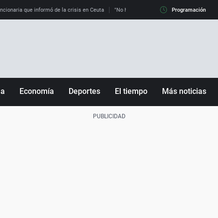
uncionaria que informó de la crisis en Ceuta
"No hay mafias, que no nos engañen": exper
Programación
ña
Economía
Deportes
El tiempo
Más noticias
Fútbol
Sociedad
Baloncesto
Mundo
Tenis
Salud
Motor
Cultura
Ciencia y Tecnología
adrid
Gastronomía
nciana
Medio ambiente