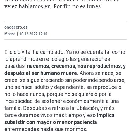
La rosa de los vientos
Caso
Extremadura
Virales
vejez hablamos en 'Por fin no es lunes'.
Gente viajera
Retornados
Galicia
Televisión
Como el perro y el gat
Equipo de investigaci
La Rioja
Elecciones
ondacero.es
Madrid
|
10.12.2022 12:10
Operación Viuda Negr
Navarra
País Vasco
El ciclo vital ha cambiado. Ya no se cuenta tal como
lo aprendimos en el colegio las generaciones
pasadas:
nacemos, crecemos, nos reproducimos, y
después el ser humano muere
. Ahora se nace, se
crece, se sigue creciendo sin poder independizarse,
uno se hace adulto y dependiente, se reproduce o
no lo hace nunca, porque no se quiere o por la
incapacidad de sostener económicamente a una
familia. Después se retrasa la jubilación, y más
tarde duramos vivos más tiempo y eso
implica
subsistir con mayor o menor paciencia
enfermedades hasta que morimos.