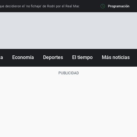
e decidieron el 'no fichaje' de Rodri por el Real Madrid y su 'sí' al Barça
Programación
La llamada de
ña
Economía
Deportes
El tiempo
Más noticias
Fútbol
Sociedad
Baloncesto
Mundo
Tenis
Salud
Motor
Cultura
Ciencia y Tecnología
adrid
Gastronomía
nciana
Medio ambiente