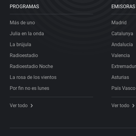
PROGRAMAS
EMISORAS
Más de uno
Madrid
Julia en la onda
Catalunya
La brújula
Andalucía
Radioestadio
Valencia
Radioestadio Noche
Extremadu
La rosa de los vientos
Asturias
Por fin no es lunes
País Vasco
Ver todo
Ver todo