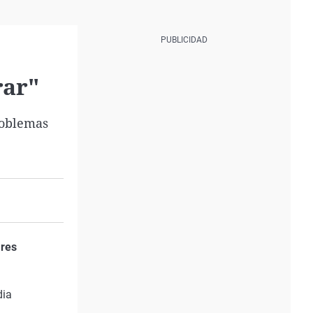
rar"
roblemas
ores
dia