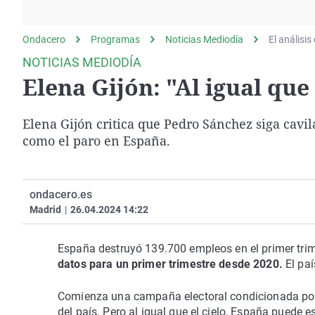
La rosa de los vientos
Caso
Extremadura
Gente viajera
Retornados
Galicia
Ondacero
Programas
Noticias Mediodía
El análisis
Como el perro y el
Equipo de investigación
La Rioja
NOTICIAS MEDIODÍA
gato
Elena Gijón: "Al igual que
Operación Viuda
Navarra
Negra
País Vasco
Elena Gijón critica que Pedro Sánchez siga cav
como el paro en España.
ondacero.es
Madrid
|
26.04.2024 14:22
España destruyó 139.700 empleos en el primer trim
datos para un primer trimestre desde 2020.
El paí
Comienza una campaña electoral condicionada por
del país. Pero al igual que el cielo, España puede e