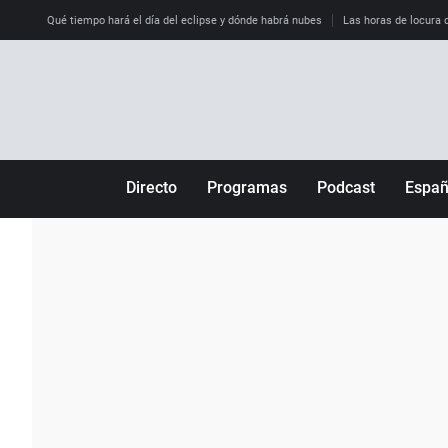
Qué tiempo hará el día del eclipse y dónde habrá nubes
Las horas de locura qu
Directo
Programas
Podcast
Espa
Más de uno
Los Perseguidos
Andalucía
Por fin
Malas decisiones
Aragón
Julia en la onda
Expedientes del más allá
Baleares
La brújula
El viaje del Guernica
Cantabria
Radioestadio
Invisibles
Cataluña
Radioestadio noche
Prohibido morirse
Comunidad de M
El colegio invisible
Esto no ha pasado
Comunitat Vale