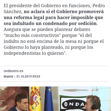
La rosa de los vientos
Caso
Extremadura
Virales
El presidente del Gobierno en funciones, Pedro
Sánchez,
no aclara si el Gobierno promoverá
Gente viajera
Retornados
Galicia
Televisión
una reforma legal para hacer imposible que
Como el perro y el gat
Equipo de investigaci
La Rioja
Elecciones
sea indultado un condenado por sedición
.
Asegura que se pueden plantear debates
Operación Viuda Negr
Navarra
"mucho más constructivos" porque "el del
País Vasco
indulto no está encima de la mesa ni porque el
Gobierno lo haya planteado, ni porque los
independentistas lo quieran".
ondacero.es
Madrid
|
31.10.2019 09:53