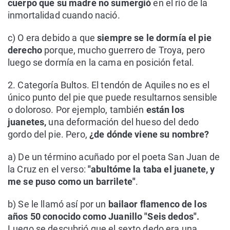
cuerpo que su madre no sumergió
en el río de la
inmortalidad cuando nació.
c) O era debido a que
siempre se le dormía el pie
derecho
porque, mucho guerrero de Troya, pero
luego se dormía en la cama en posición fetal.
2. Categoría Bultos. El tendón de Aquiles no es el
único punto del pie que puede resultarnos sensible
o doloroso. Por ejemplo, también
están los
juanetes,
una deformación del hueso del dedo
gordo del pie. Pero,
¿de dónde viene su nombre?
a) De un término acuñado por el poeta San Juan de
la Cruz en el verso:
"abultóme la taba el juanete, y
me se puso como un barrilete"
.
b) Se le llamó así por un
bailaor flamenco de los
años 50 conocido como Juanillo "Seis dedos".
Luego se descubrió que el sexto dedo era una