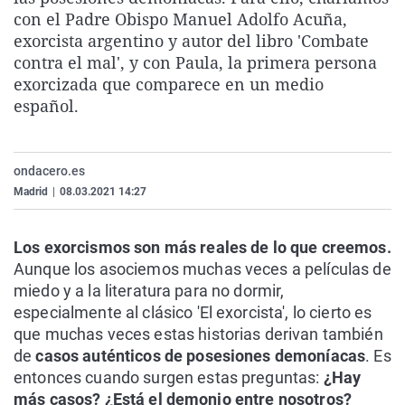
La rosa de los vientos
Caso
Extremadura
Virales
con el Padre Obispo Manuel Adolfo Acuña,
exorcista argentino y autor del libro 'Combate
Gente viajera
Retornados
Galicia
Televisión
contra el mal', y con Paula, la primera persona
Como el perro y el gat
Equipo de investigaci
La Rioja
Elecciones
exorcizada que comparece en un medio
español.
Operación Viuda Negr
Navarra
País Vasco
ondacero.es
Madrid
|
08.03.2021 14:27
Los exorcismos son más reales de lo que creemos.
Aunque los asociemos muchas veces a películas de
miedo y a la literatura para no dormir,
especialmente al clásico 'El exorcista', lo cierto es
que muchas veces estas historias derivan también
de
casos auténticos de posesiones demoníacas
. Es
entonces cuando surgen estas preguntas:
¿Hay
más casos? ¿Está el demonio entre nosotros?