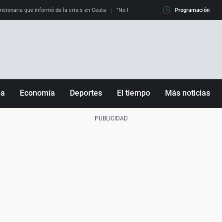
uncionaria que informó de la crisis en Ceuta
"No hay mafias, que no nos engañen": exper
Programación
ña
Economía
Deportes
El tiempo
Más noticias
Fútbol
Sociedad
Baloncesto
Mundo
Tenis
Salud
Motor
Cultura
Ciencia y Tecnología
adrid
Gastronomía
nciana
Medio ambiente