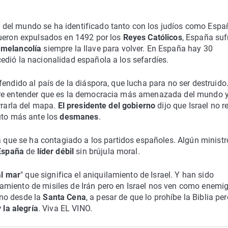
 del mundo se ha identificado tanto con los judíos como Espa
fueron expulsados en 1492 por los
Reyes Católicos
, España suf
n
melancolía
siempre la llave para volver. En España hay 30
dió la nacionalidad española a los sefardíes.
endido al país de la diáspora, que lucha para no ser destruido
iere entender que es la democracia más amenazada del mundo 
rrarla del mapa.
El presidente del gobierno
dijo que Israel no r
nuto más ante los
desmanes
.
 que se ha contagiado a los partidos españoles. Algún ministr
España
de
líder débil
sin brújula moral.
al mar
" que significa el aniquilamiento de Israel. Y han sido
amiento de misiles de Irán pero en Israel nos ven como enemi
ino desde la
Santa Cena
, a pesar de que lo prohíbe la Biblia per
y la alegría
. Viva EL VINO.