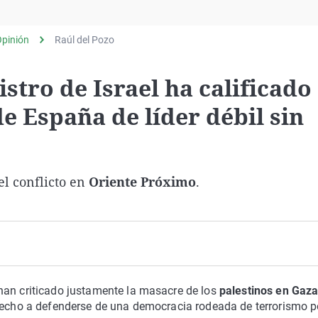
Virales
Televisión
pinión
Raúl del Pozo
Elecciones
stro de Israel ha calificado 
e España de líder débil sin
el conflicto en
Oriente Próximo
.
an criticado justamente la masacre de los
palestinos en Gaz
erecho a defenderse de una democracia rodeada de terrorismo p