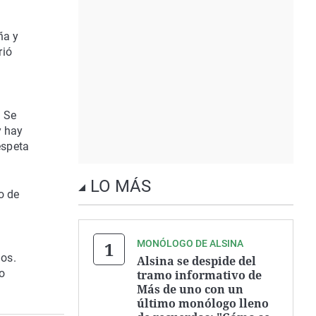
ña y
rió
. Se
y hay
espeta
LO MÁS
o de
MONÓLOGO DE ALSINA
gos.
Alsina se despide del
o
tramo informativo de
Más de uno con un
último monólogo lleno