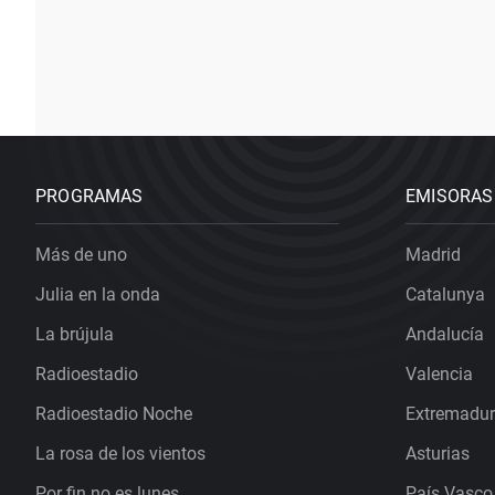
PROGRAMAS
EMISORAS
Más de uno
Madrid
Julia en la onda
Catalunya
La brújula
Andalucía
Radioestadio
Valencia
Radioestadio Noche
Extremadu
La rosa de los vientos
Asturias
Por fin no es lunes
País Vasco