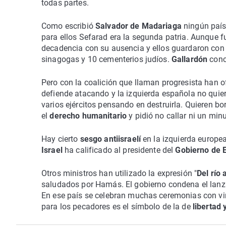
todas partes.
Como escribió
Salvador de Madariaga
ningún país
para ellos Sefarad era la segunda patria. Aunque 
decadencia con su ausencia y ellos guardaron co
sinagogas y 10 cementerios judíos.
Gallardón
conce
Pero con la coalición que llaman progresista han of
defiende atacando y la izquierda española no qu
varios ejércitos pensando en destruirla. Quieren bo
el
derecho humanitario
y pidió no callar ni un mi
Hay cierto
sesgo antiisraelí
en la izquierda europea
Israel
ha calificado al presidente del
Gobierno de 
Otros ministros han utilizado la expresión "
Del río 
saludados por Hamás. El gobierno condena el lanz
En ese país se celebran muchas ceremonias con v
para los pecadores es el símbolo de la de
libertad 