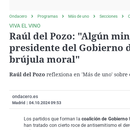
La rosa de los vientos
Caso
Extremadura
Gente viajera
Retornados
Galicia
Ondacero
Programas
Más de uno
Secciones
O
Como el perro y el
Equipo de investigación
La Rioja
VIVA EL VINO
gato
Raúl del Pozo: "Algún mini
Operación Viuda
Navarra
Negra
País Vasco
presidente del Gobierno d
brújula moral"
Raúl del Pozo
reflexiona en 'Más de uno' sobre 
ondacero.es
Madrid
|
04.10.2024 09:53
Los partidos que forman la
coalición de Gobierno
h
han tratado con cierto roce de antisemitismo el d