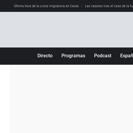
Última hora de la crisis migratoria en Ceuta
Las razones tras el cese de la f
Directo
Programas
Podcast
Espa
Más de uno
Los Perseguidos
Andalucía
Por fin
Malas decisiones
Aragón
Julia en la onda
Expedientes del más allá
Baleares
La brújula
El viaje del Guernica
Cantabria
Radioestadio
Invisibles
Cataluña
Radioestadio noche
Prohibido morirse
Comunidad de M
El colegio invisible
Esto no ha pasado
Comunitat Vale