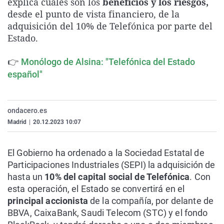
explica cuáles son los
beneficios y los riesgos,
La rosa de los vientos
Caso
Extremadura
Virales
desde el punto de vista financiero, de la
adquisición del 10% de Telefónica por parte del
Gente viajera
Retornados
Galicia
Televisión
Estado.
Como el perro y el gat
Equipo de investigaci
La Rioja
Elecciones
👉
Operación Viuda Negr
Navarra
Monólogo de Alsina: "Telefónica del Estado
español"
País Vasco
ondacero.es
Madrid
|
20.12.2023 10:07
El Gobierno ha ordenado a la Sociedad Estatal de
Participaciones Industriales (SEPI) la adquisición de
hasta un
10% del capital social de Telefónica
. Con
esta operación, el Estado se convertirá en el
principal accionista
de la compañía, por delante de
BBVA, CaixaBank, Saudi Telecom (STC) y el fondo