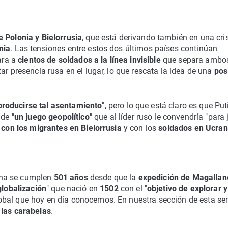
e Polonia y Bielorrusia
, que está derivando también en una cri
nia
. Las tensiones entre estos dos últimos países continúan
ara a
cientos de soldados a la línea invisible
que separa ambo
ar presencia rusa en el lugar, lo que rescata la idea de una
pos
roducirse tal asentamiento
", pero lo que está claro es que Put
 de "
un juego geopolítico
" que al líder ruso le convendría "para 
 con los migrantes en Bielorrusia
y con los
soldados en Ucran
ana se cumplen
501 años
desde que la
expedición de Magallan
globalización
" que nació en
1502
con el "
objetivo de explorar y
lobal que hoy en día conocemos. En nuestra sección de esta s
 las carabelas
.