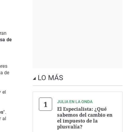
ran
asa de
ores
va de
LO MÁS
 el
JULIA EN LA ONDA
El Especialista: ¿Qué
es
".
sabemos del cambio en
 al
el impuesto de la
plusvalía?