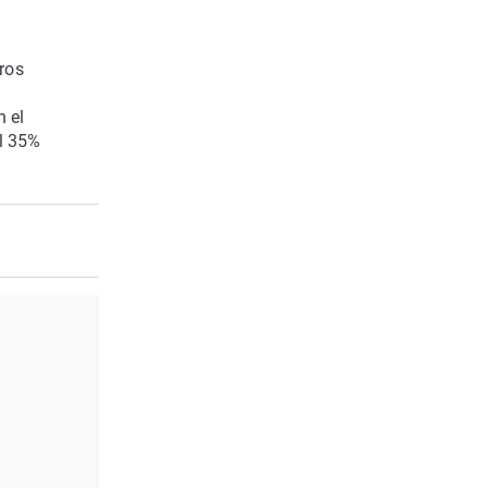
ros
n el
el 35%