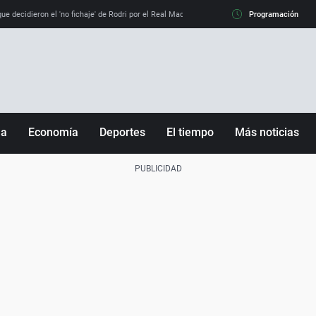
e decidieron el 'no fichaje' de Rodri por el Real Madrid y su 'sí' al Barça
Programación
La llamada de
ña
Economía
Deportes
El tiempo
Más noticias
Fútbol
Sociedad
Baloncesto
Mundo
Tenis
Salud
Motor
Cultura
Ciencia y Tecnología
adrid
Gastronomía
nciana
Medio ambiente