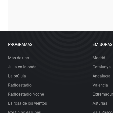
PROGRAMAS
EMISORAS
Más de uno
Madrid
Julia en la onda
Catalunya
La brújula
Andalucía
Radioestadio
Valencia
Radioestadio Noche
Extremadu
La rosa de los vientos
Asturias
Por fin no es lunes
País Vasco