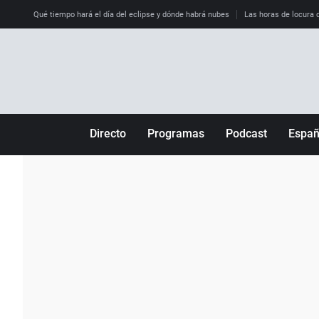
Qué tiempo hará el día del eclipse y dónde habrá nubes
Las horas de locura qu
Directo
Programas
Podcast
Espa
Más de uno
Los Perseguidos
Andalucía
Por fin
Malas decisiones
Aragón
Julia en la onda
Expedientes del más allá
Baleares
La brújula
El viaje del Guernica
Cantabria
Radioestadio
Invisibles
Cataluña
Radioestadio noche
Prohibido morirse
Comunidad de M
El colegio invisible
Esto no ha pasado
Comunitat Vale