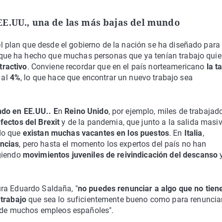
EE.UU., una de las más bajas del mundo
l plan que desde el gobierno de la nación se ha diseñado para
o que ha hecho que muchas personas que ya tenían trabajo quie
tractivo
. Conviene recordar que en el país norteamericano
la t
 al
4%
, lo que hace que encontrar un nuevo trabajo sea
ndo en EE.UU.. E
n
Reino Unido
, por ejemplo, miles de trabajad
fectos del Brexit
y de la pandemia, que junto a la salida masi
do que
existan muchas vacantes en los puestos
. En
Italia
,
ncias
, pero hasta el momento los expertos del país no han
rgiendo
movimientos juveniles de reivindicación del descanso
y
ra Eduardo Saldaña, "
no puedes renunciar a algo que no tien
 trabajo
que sea lo suficientemente bueno como para renunciar
de muchos empleos españoles".