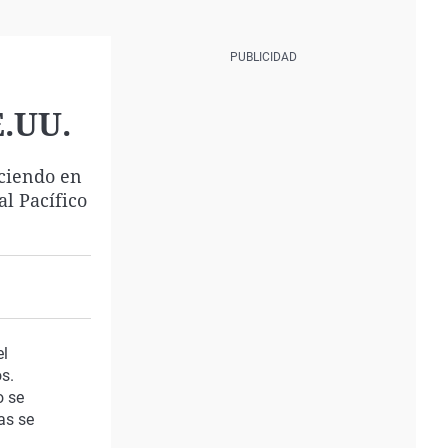
E.UU.
uciendo en
al Pacífico
el
s.
o se
as se