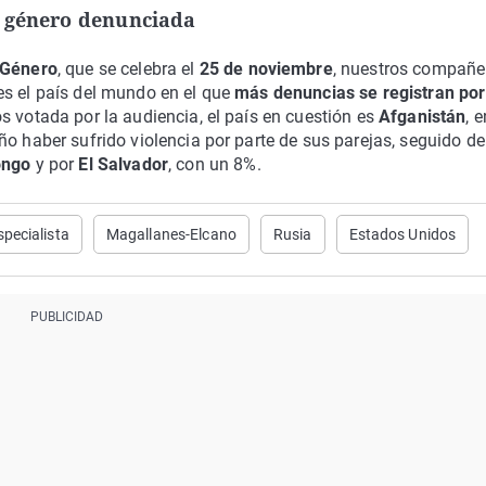
e género denunciada
e Género
, que se celebra el
25 de noviembre
, nuestros compañe
es el país del mundo en el que
más denuncias se registran por
s votada por la audiencia, el país en cuestión es
Afganistán
, e
ño haber sufrido violencia por parte de sus parejas, seguido d
ongo
y por
El Salvador
, con un 8%.
specialista
Magallanes-Elcano
Rusia
Estados Unidos