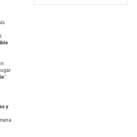
sis
s
ible
in
jugar
ia
".
es y
emana