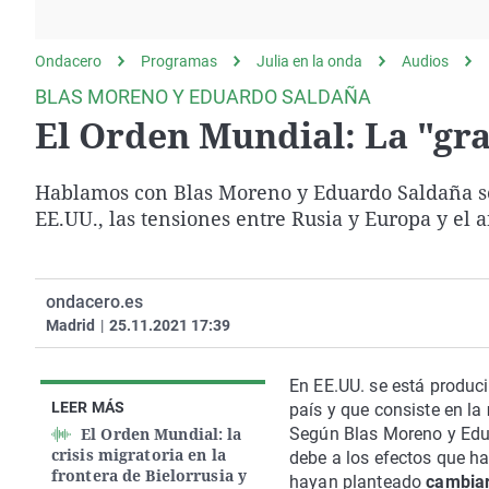
La rosa de los vientos
Caso
Extremadura
Gente viajera
Retornados
Galicia
Ondacero
Programas
Julia en la onda
Audios
Como el perro y el
Equipo de investigación
La Rioja
BLAS MORENO Y EDUARDO SALDAÑA
gato
El Orden Mundial: La "gra
Operación Viuda
Navarra
Negra
País Vasco
Hablamos con Blas Moreno y Eduardo Saldaña sob
EE.UU., las tensiones entre Rusia y Europa y el 
ondacero.es
Madrid
|
25.11.2021 17:39
En EE.UU. se está produc
LEER MÁS
país y que consiste en la
El Orden Mundial: la
Según Blas Moreno y Edua
crisis migratoria en la
debe a los efectos que h
frontera de Bielorrusia y
hayan planteado
cambiar