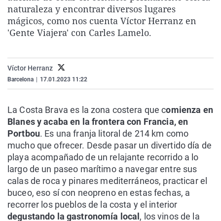
naturaleza y encontrar diversos lugares
La rosa de los vientos
Caso
Extremadura
Virales
mágicos, como nos cuenta Víctor Herranz en
Gente viajera
Retornados
Galicia
Televisión
'Gente Viajera' con Carles Lamelo.
Como el perro y el gat
Equipo de investigaci
La Rioja
Elecciones
Operación Viuda Negr
Navarra
Víctor Herranz
País Vasco
Barcelona
|
17.01.2023 11:22
La Costa Brava es la zona costera que c
omienza en
Blanes y acaba en la frontera con Francia, en
Portbou
. Es una franja litoral de 214 km como
mucho que ofrecer. Desde pasar un divertido día de
playa acompañado de un relajante recorrido a lo
largo de un paseo marítimo a navegar entre sus
calas de roca y pinares mediterráneos, practicar el
buceo, eso sí con neopreno en estas fechas, a
recorrer los pueblos de la costa y el interior
degustando la gastronomía local
, los vinos de la