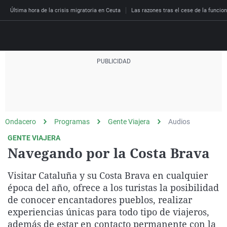
Última hora de la crisis migratoria en Ceuta
Las razones tras el cese de la funcion
Directo
Programas
Podcast
Más de uno
Los Perseguidos
Andalucía
Fútbol
Sociedad
Ondacero
Programas
Gente Viajera
Audios
España
Por fin
Malas decisiones
Aragón
Baloncesto
Mundo
GENTE VIAJERA
Economía
Julia en la onda
Expedientes del más a
Baleares
Tenis
Salud
Navegando por la Costa Brava
Deportes
La brújula
El viaje del Guernica
Cantabria
Motor
Cultura
Visitar Cataluña y su Costa Brava en cualquier
El tiempo
Radioestadio
Invisibles
Cataluña
Ciencia y Tecnología
época del año, ofrece a los turistas la posibilidad
Más noticias
de conocer encantadores pueblos, realizar
Radioestadio noche
Prohibido morirse
Comunidad de Madrid
Gastronomía
experiencias únicas para todo tipo de viajeros,
El colegio invisible
Esto no ha pasado
Comunitat Valenciana
Medio ambiente
además de estar en contacto permanente con la