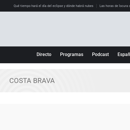
Qué tiempo hará el día del eclipse y dónde habrá nubes
Las horas de locura qu
Directo
Programas
Podcast
Espa
Más de uno
Los Perseguidos
Andalucía
Por fin
Malas decisiones
Aragón
COSTA BRAVA
Julia en la onda
Expedientes del más allá
Baleares
La brújula
El viaje del Guernica
Cantabria
Radioestadio
Invisibles
Cataluña
Radioestadio noche
Prohibido morirse
Comunidad de M
El colegio invisible
Esto no ha pasado
Comunitat Vale