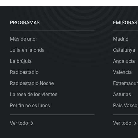
PROGRAMAS
EMISORAS
Más de uno
Madrid
Julia en la onda
Catalunya
La brújula
Andalucía
Radioestadio
Valencia
Radioestadio Noche
Extremadu
La rosa de los vientos
Asturias
Por fin no es lunes
País Vasco
Ver todo
Ver todo