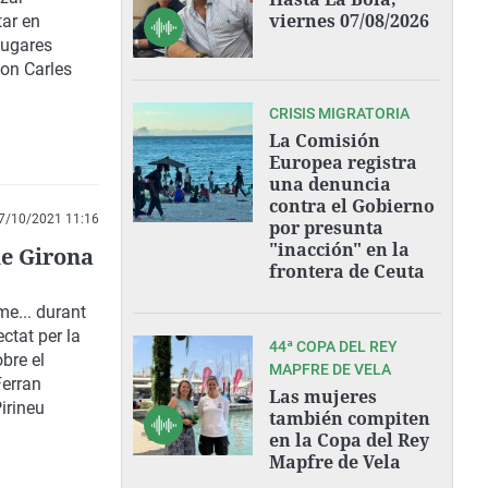
viernes 07/08/2026
tar en
lugares
con Carles
CRISIS MIGRATORIA
La Comisión
Europea registra
una denuncia
contra el Gobierno
7/10/2021 11:16
por presunta
"inacción" en la
e Girona
frontera de Ceuta
me... durant
ctat per la
44ª COPA DEL REY
bre el
MAPFRE DE VELA
Ferran
Las mujeres
irineu
también compiten
en la Copa del Rey
Mapfre de Vela