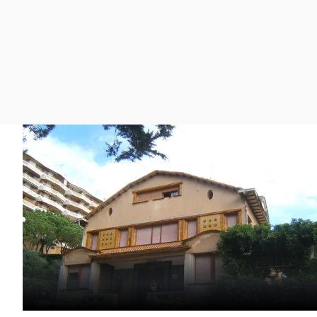
La rosa de los vientos
Caso
Extremadura
Gente viajera
Retornados
Galicia
Como el perro y el
Equipo de investigación
La Rioja
gato
Operación Viuda
Navarra
Negra
País Vasco