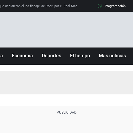
e decidieron el 'no fichaje' de Rodri por el Real Madrid y su 'sí' al Barça
Programación
La llamada de
ña
Economía
Deportes
El tiempo
Más noticias
Fútbol
Sociedad
Baloncesto
Mundo
Tenis
Salud
Motor
Cultura
Ciencia y Tecnología
adrid
Gastronomía
nciana
Medio ambiente