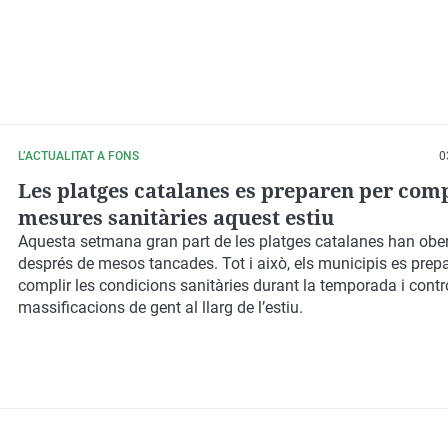
L’ACTUALITAT A FONS
0
Les platges catalanes es preparen per comp
mesures sanitàries aquest estiu
Aquesta setmana gran part de les platges catalanes han obert
després de mesos tancades. Tot i això, els municipis es prep
complir les condicions sanitàries durant la temporada i contr
massificacions de gent al llarg de l’estiu.