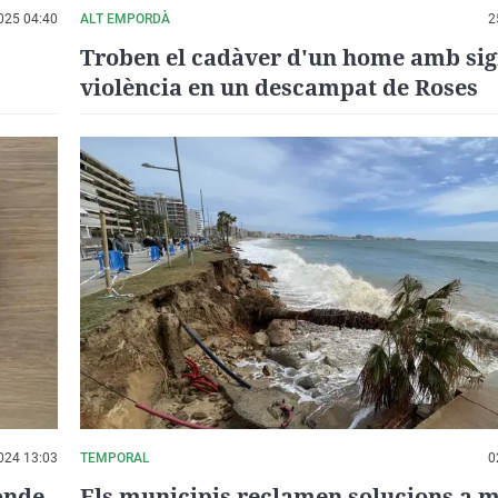
025 04:40
ALT EMPORDÀ
2
Troben el cadàver d'un home amb sig
violència en un descampat de Roses
024 13:03
TEMPORAL
0
onde
Els municipis reclamen solucions a m