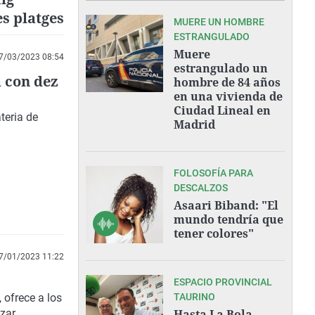
es platges
MUERE UN HOMBRE
ESTRANGULADO
Muere
7/03/2023 08:54
estrangulado un
 con dez
hombre de 84 años
en una vivienda de
Ciudad Lineal en
teria de
Madrid
FOLOSOFÍA PARA
DESCALZOS
Asaari Biband: "El
mundo tendría que
tener colores"
7/01/2023 11:22
ESPACIO PROVINCIAL
 ofrece a los
TAURINO
izar
Hasta La Bola,