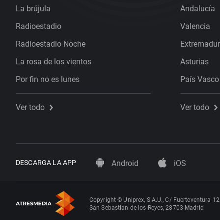
La brújula
Andalucía
Radioestadio
Valencia
Radioestadio Noche
Extremadu
La rosa de los vientos
Asturias
Por fin no es lunes
País Vasco
Ver todo
Ver todo
DESCARGA LA APP
Android
iOS
Copyright © Uniprex, S.A.U., C/ Fuerteventura 12
San Sebastián de los Reyes, 28703 Madrid