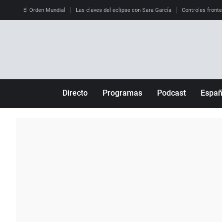
El Orden Mundial
Las claves del eclipse con Sara García
Controles front
Directo
Programas
Podcast
Espa
Más de uno
Los Perseguidos
Andalucía
Por fin
Malas decisiones
Aragón
Julia en la onda
Expedientes del más allá
Baleares
La brújula
El viaje del Guernica
Cantabria
Radioestadio
Invisibles
Cataluña
Radioestadio noche
Prohibido morirse
Comunidad de M
El colegio invisible
Esto no ha pasado
Comunitat Vale