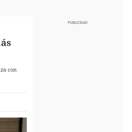
más
aza con