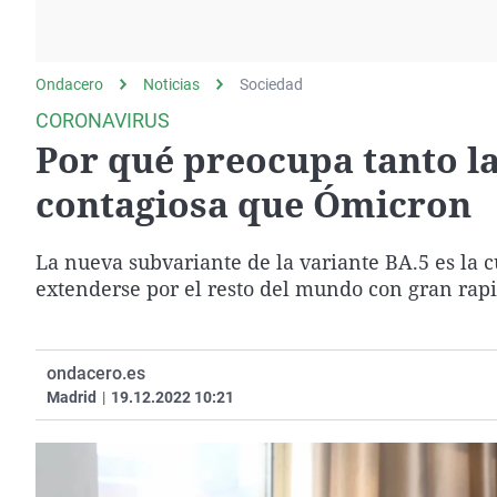
La rosa de los vientos
Caso
Extremadura
Gente viajera
Retornados
Galicia
Ondacero
Noticias
Como el perro y el
Sociedad
Equipo de investigación
La Rioja
gato
CORONAVIRUS
Operación Viuda
Navarra
Por qué preocupa tanto l
Negra
País Vasco
contagiosa que Ómicron
La nueva subvariante de la variante BA.5 es la
extenderse por el resto del mundo con gran rapi
ondacero.es
Madrid
|
19.12.2022 10:21