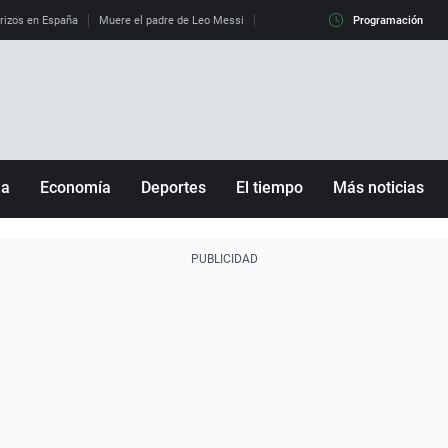
erizos en España
Muere el padre de Leo Messi
La diferencia entre observar el eclip
Programación
ña
Economía
Deportes
El tiempo
Más noticias
Fútbol
Sociedad
Baloncesto
Mundo
Tenis
Salud
Motor
Cultura
Ciencia y Tecnología
adrid
Gastronomía
nciana
Medio ambiente