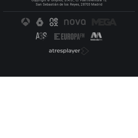
Copyright © Uniprex, S.A.U., C/ Fuerteventura 12
San Sebastián de los Reyes, 28703 Madrid