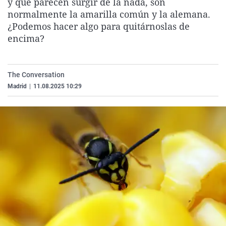
y que parecen surgir de la nada, son
La rosa de los viento
Caso
Extremadura
Virales
normalmente la amarilla común y la alemana.
¿Podemos hacer algo para quitárnoslas de
Gente viajera
Retornados
Galicia
Televisión
encima?
Como el perro y el ga
Equipo de investigac
La Rioja
Elecciones
Operación Viuda Neg
Navarra
The Conversation
País Vasco
Madrid
|
11.08.2025 10:29