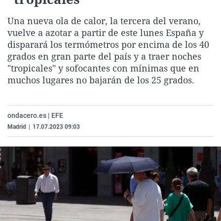
La rosa de los vientos
Caso
Extremadura
Virales
Una nueva ola de calor, la tercera del verano,
Gente viajera
Retornados
Galicia
Televisión
vuelve a azotar a partir de este lunes España y
Como el perro y el gat
Equipo de investigaci
La Rioja
Elecciones
disparará los termómetros por encima de los 40
grados en gran parte del país y a traer noches
Operación Viuda Negr
Navarra
"tropicales" y sofocantes con mínimas que en
País Vasco
muchos lugares no bajarán de los 25 grados.
ondacero.es | EFE
Madrid
|
17.07.2023 09:03