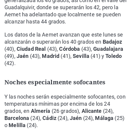
generalizada los 40 grados, así como en el valle del
Guadalquivir, donde se superarán los 42, pero la
Aemet ha adelantado que localmente se pueden
alcanzar hasta 44 grados.
Los datos de la Aemet avanzan que este lunes se
alcanzarán o superarán los 40 grados en
Badajoz
(40),
Ciudad Real
(43),
Córdoba
(43),
Guadalajara
(49),
Jaén
(43),
Madrid
(41),
Sevilla
(41) y
Toledo
(42).
Noches especialmente sofocantes
Y las noches serán especialmente sofocantes, con
temperaturas mínimas por encima de los 24
grados, en
Almería
(26 grados),
Alicante
(24),
Barcelona
(24),
Cádiz
(24),
Jaén
(24),
Málaga
(25)
o
Melilla
(24).