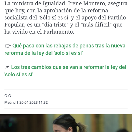
La ministra de Igualdad, Irene Montero, asegura
La rosa de los vientos
Caso
Extremadura
Virales
que hoy, con la aprobación de la reforma
Gente viajera
Retornados
Galicia
Televisión
socialista del 'Sólo sí es sí' y el apoyo del Partido
Popular, es un "día triste" y el "más difícil" que
Como el perro y el gat
Equipo de investigaci
La Rioja
Elecciones
ha vivido en el Parlamento.
Operación Viuda Negr
Navarra
👉
Qué pasa con las rebajas de penas tras la nueva
País Vasco
reforma de la ley del 'solo sí es sí'
📌
Los tres cambios que se van a reformar la ley del
'solo sí es sí'
C.C.
Madrid
|
20.04.2023 11:32