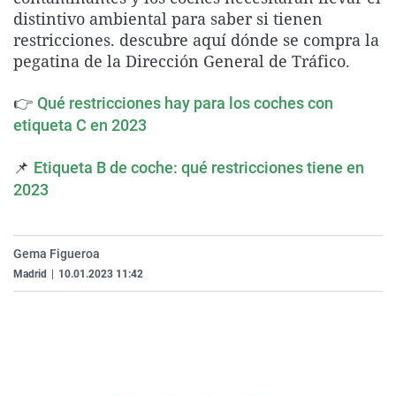
La rosa de los vientos
Caso
Extremadura
Virales
distintivo ambiental para saber si tienen
restricciones. descubre aquí dónde se compra la
Gente viajera
Retornados
Galicia
Televisión
pegatina de la Dirección General de Tráfico.
Como el perro y el gat
Equipo de investigaci
La Rioja
Elecciones
👉
Qué restricciones hay para los coches con
Operación Viuda Negr
Navarra
etiqueta C en 2023
País Vasco
📌
Etiqueta B de coche: qué restricciones tiene en
2023
Gema Figueroa
Madrid
|
10.01.2023 11:42