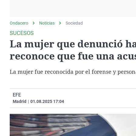
La rosa de los vientos
Caso
Extremadura
Gente viajera
Retornados
Galicia
Ondacero
Noticias
Como el perro y el
Sociedad
Equipo de investigación
La Rioja
gato
SUCESOS
Operación Viuda
Navarra
La mujer que denunció ha
Negra
País Vasco
reconoce que fue una acu
La mujer fue reconocida por el forense y person
EFE
Madrid
|
01.08.2025 17:04