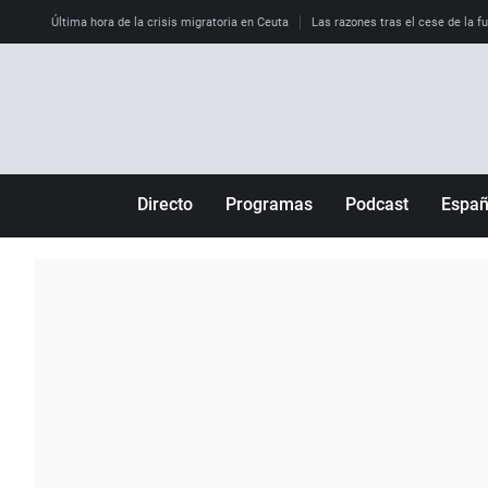
Última hora de la crisis migratoria en Ceuta
Las razones tras el cese de la f
Directo
Programas
Podcast
Espa
Más de uno
Los Perseguidos
Andalucía
Por fin
Malas decisiones
Aragón
Julia en la onda
Expedientes del más allá
Baleares
La brújula
El viaje del Guernica
Cantabria
Radioestadio
Invisibles
Cataluña
Radioestadio noche
Prohibido morirse
Comunidad de M
El colegio invisible
Esto no ha pasado
Comunitat Vale