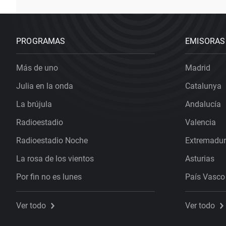
PROGRAMAS
EMISORAS
Más de uno
Madrid
Julia en la onda
Catalunya
La brújula
Andalucía
Radioestadio
Valencia
Radioestadio Noche
Extremadu
La rosa de los vientos
Asturias
Por fin no es lunes
País Vasco
Ver todo
Ver todo