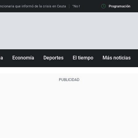
uncionaria que informó de la crisis en Ceuta
"No hay mafias, que no nos engañen": exper
Programación
ña
Economía
Deportes
El tiempo
Más noticias
Fútbol
Sociedad
Baloncesto
Mundo
Tenis
Salud
Motor
Cultura
Ciencia y Tecnología
adrid
Gastronomía
nciana
Medio ambiente