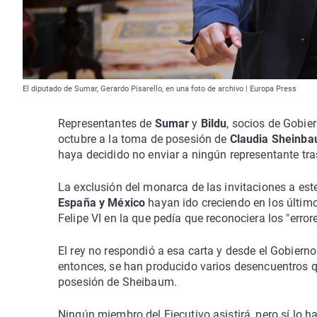
El diputado de Sumar, Gerardo Pisarello, en una foto de archivo | Europa Press
Representantes de
Sumar
y
Bildu
, socios de Gobie
octubre a la toma de posesión de
Claudia Sheinb
haya decidido no enviar a ningún representante tras 
La exclusión del monarca de las invitaciones a est
España y México
hayan ido creciendo en los últim
Felipe VI en la que pedía que reconociera los "error
El rey no respondió a esa carta y desde el Gobiern
entonces, se han producido varios desencuentros q
posesión de Sheibaum.
Ningún miembro del Ejecutivo asistirá, pero sí lo 