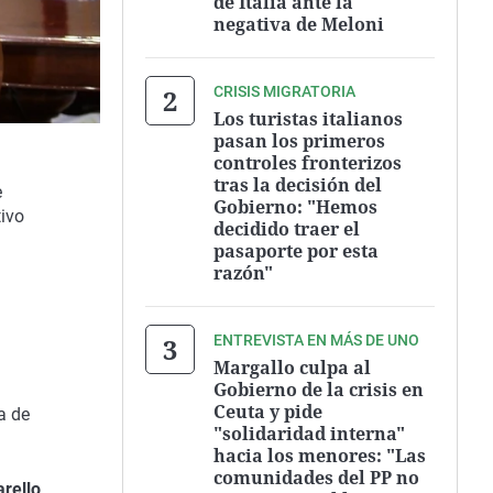
de Italia ante la
negativa de Meloni
CRISIS MIGRATORIA
Los turistas italianos
pasan los primeros
controles fronterizos
tras la decisión del
e
Gobierno: "Hemos
tivo
decidido traer el
pasaporte por esta
razón"
ENTREVISTA EN MÁS DE UNO
Margallo culpa al
Gobierno de la crisis en
Ceuta y pide
a de
"solidaridad interna"
hacia los menores: "Las
comunidades del PP no
rello