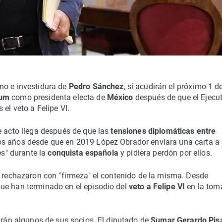
rno e investidura de
Pedro Sánchez
, sí acudirán el próximo 1 d
aum
como presidenta electa de
México
después de que el Ejecu
el veto a Felipe VI.
e acto llega después de que las
tensiones diplomáticas entre
os años desde que en 2019 López Obrador enviara una carta a
es" durante la
conquista española
y pidiera perdón por ellos.
o rechazaron con "firmeza" el contenido de la misma. Desde
ue han terminado en el episodio del
veto a Felipe VI
en la tom
harán algunos de sus socios. El diputado de
Sumar Gerardo Pisa