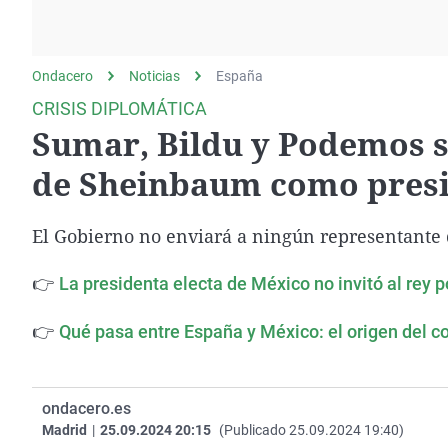
La rosa de los vientos
Caso
Extremadura
Gente viajera
Retornados
Galicia
Ondacero
Noticias
Como el perro y el
España
Equipo de investigación
La Rioja
gato
CRISIS DIPLOMÁTICA
Operación Viuda
Navarra
Sumar, Bildu y Podemos sí
Negra
País Vasco
de Sheinbaum como presi
El Gobierno no enviará a ningún representante d
👉
La presidenta electa de México no invitó al rey 
👉
Qué pasa entre España y México: el origen del c
ondacero.es
Madrid
|
25.09.2024 20:15
(Publicado 25.09.2024 19:40)