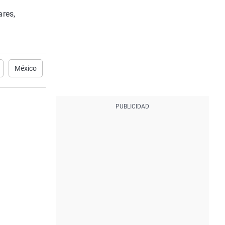
ares,
México
Felipe VI
Íñigo Errejón
EH Bildu