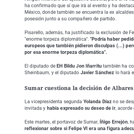
ha confirmado que sí que irá al evento y ha destac
México, donde también se encuentra la ex alcalde
posesión junto a su compañero de partido.
Pisarello, además, ha justificado la exclusión de F
"enorme torpeza diplomática".
"Podría haber pedi
europeos que también pidieron disculpas (...) per
por esa enorme torpeza diplomática".
El diputado de
EH Bildu Jon Iñarritu
también ha con
Sheinbaum, y el diputado
Javier Sánchez
lo hará 
Sumar cuestiona la decisión de Albares
La vicepresidenta segunda
Yolanda Díaz
no se desp
invitada y
había expresado su deseo de ir
, acorde 
Este martes, el portavoz de Sumar,
Íñigo Errejón
, h
reflexionar sobre si Felipe VI era una figura adec