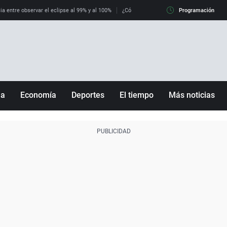
ia entre observar el eclipse al 99% y al 100%
¿Cómo es llegar a Italia con controles fro
Programación
ña
Economía
Deportes
El tiempo
Más noticias
Fútbol
Sociedad
Baloncesto
Mundo
Tenis
Salud
Motor
Cultura
Ciencia y Tecnología
adrid
Gastronomía
nciana
Medio ambiente