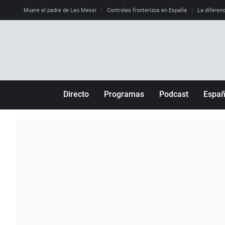
Muere el padre de Leo Messi
Controles fronterizos en España
La diferenc
Directo
Programas
Podcast
Espa
Más de uno
Los Perseguidos
Andalucía
Por fin
Malas decisiones
Aragón
Julia en la onda
Expedientes del más allá
Baleares
La brújula
El viaje del Guernica
Cantabria
Radioestadio
Invisibles
Cataluña
Radioestadio noche
Prohibido morirse
Comunidad de M
El colegio invisible
Esto no ha pasado
Comunitat Vale