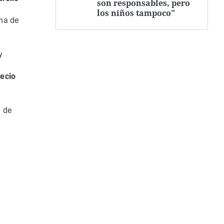
son responsables, pero
los niños tampoco"
oma de
y
recio
n de