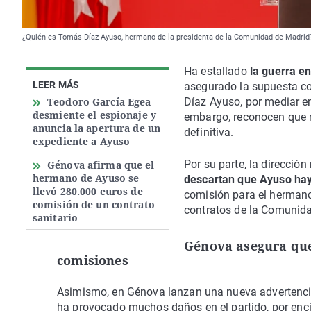
¿Quién es Tomás Díaz Ayuso, hermano de la presidenta de la Comunidad de Madrid?
Ha estallado
la guerra e
LEER MÁS
asegurado la supuesta co
Teodoro García Egea
Díaz Ayuso, por mediar 
desmiente el espionaje y
embargo, reconocen que no
anuncia la apertura de un
definitiva.
expediente a Ayuso
Por su parte, la direcció
Génova afirma que el
hermano de Ayuso se
descartan que Ayuso hay
llevó 280.000 euros de
comisión para el hermano 
comisión de un contrato
contratos de la Comunid
sanitario
Génova asegura que
comisiones
Asimismo, en Génova lanzan una nueva advertenc
ha provocado muchos daños en el partido, por enc