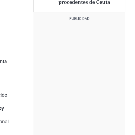
procedentes de Ceuta
enta
cido
oy
ional