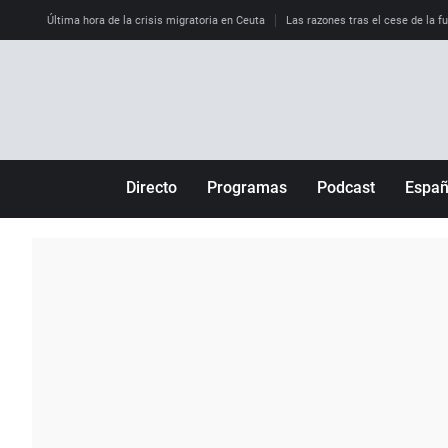
Última hora de la crisis migratoria en Ceuta
Las razones tras el cese de la f
Directo
Programas
Podcast
Espa
Más de uno
Los Perseguidos
Andalucía
Por fin
Malas decisiones
Aragón
Julia en la onda
Expedientes del más allá
Baleares
La brújula
El viaje del Guernica
Cantabria
Radioestadio
Invisibles
Cataluña
Radioestadio noche
Prohibido morirse
Comunidad de M
El colegio invisible
Esto no ha pasado
Comunitat Vale