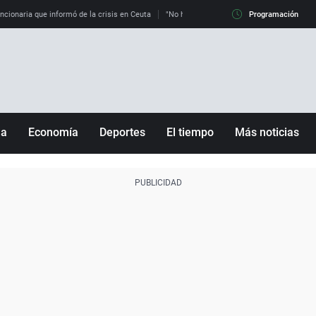
uncionaria que informó de la crisis en Ceuta
"No hay mafias, que no nos engañen": exper
Programación
ña
Economía
Deportes
El tiempo
Más noticias
Fútbol
Sociedad
Baloncesto
Mundo
Tenis
Salud
Motor
Cultura
Ciencia y Tecnología
adrid
Gastronomía
nciana
Medio ambiente