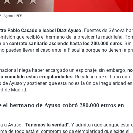
 | Agencia EFE
ntre Pablo Casado e Isabel Díaz Ayuso.
Fuentes de Génova ha
misión que recibió el hermano de la presidenta madrileña, To
en un
contrato sanitario asciende hasta los 280.000 euros
. Sin
 pueden llevar el caso ante la Fiscalía porque no tienen la p
n nacional niega haber encargado un espionaje, sin embargo,
no
a cometido estas irregularidades.
Recalcan que sí hubo una
de Ayuso y sostienen que esta no es la única irregularidad en
ad de Madrid.
 el hermano de Ayuso cobró 280.000 euros en
ia a Ayuso:
"Tenemos la verdad".
Y admiten que aunque esta c
ima de todo está el compromiso de ejemplaridad que exige el