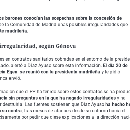
los barones conocían las sospechas sobre la concesión de
 de la Comunidad de Madrid unas posibles irregularidades que
nte madrileña.
 irregularidad, según Génova
s en contratos sanitarios cobradas en el entorno de la presid
sado, alertó a Díaz Ayuso sobre esta información.
El día 20 de
rcía Egea, se reunió con la presidenta madrileña
y le pidió
nca envió.
rmación que el PP ha tenido sobre estos contratos se ha produ
ia sin preguntas en la que ha negado irregularidades
y ha
r destruirla. Las fuentes sostienen que Díaz Ayuso
ha hecho h
n su contra
, tras meses de ataques desde su entorno hacia el
cisamente por pedir que diese explicaciones a la dirección nac