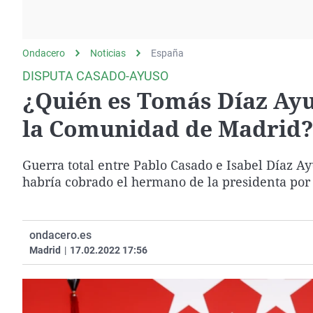
La rosa de los vientos
Caso
Extremadura
Gente viajera
Retornados
Galicia
Ondacero
Noticias
Como el perro y el
España
Equipo de investigación
La Rioja
gato
DISPUTA CASADO-AYUSO
Operación Viuda
Navarra
¿Quién es Tomás Díaz Ayu
Negra
País Vasco
la Comunidad de Madrid
Guerra total entre Pablo Casado e Isabel Díaz A
habría cobrado el hermano de la presidenta por 
ondacero.es
Madrid
|
17.02.2022 17:56