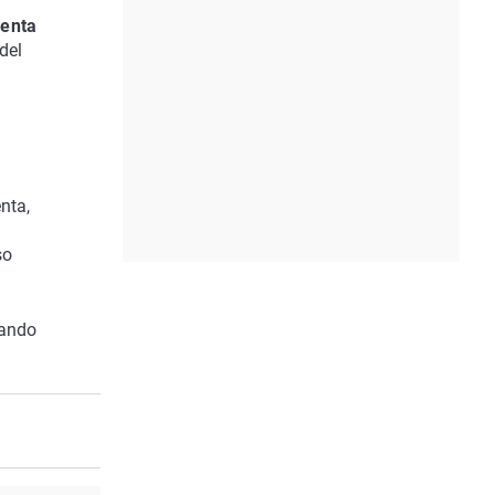
denta
del
nta,
so
uando