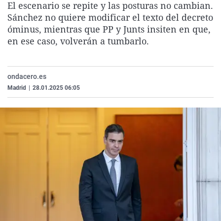
El escenario se repite y las posturas no cambian.
La rosa de los vientos
Caso
Extremadura
Virales
Sánchez no quiere modificar el texto del decreto
Gente viajera
Retornados
Galicia
Televisión
óminus, mientras que PP y Junts insiten en que,
en ese caso, volverán a tumbarlo.
Como el perro y el gat
Equipo de investigaci
La Rioja
Elecciones
Operación Viuda Negr
Navarra
ondacero.es
País Vasco
Madrid
|
28.01.2025 06:05