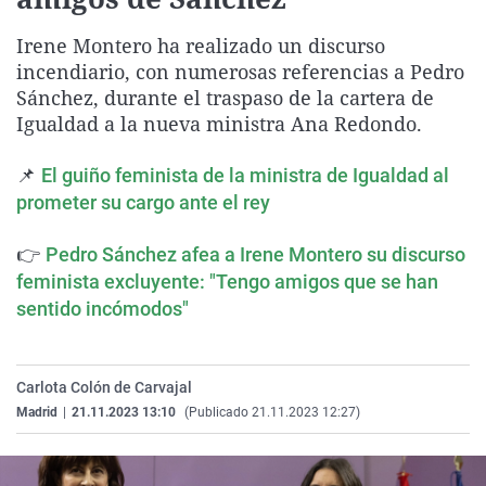
La rosa de los vientos
Caso
Extremadura
Virales
Irene Montero ha realizado un discurso
Gente viajera
Retornados
Galicia
Televisión
incendiario, con numerosas referencias a Pedro
Como el perro y el gat
Equipo de investigaci
La Rioja
Elecciones
Sánchez, durante el traspaso de la cartera de
Igualdad a la nueva ministra Ana Redondo.
Operación Viuda Negr
Navarra
País Vasco
📌
El guiño feminista de la ministra de Igualdad al
prometer su cargo ante el rey
👉
Pedro Sánchez afea a Irene Montero su discurso
feminista excluyente: "Tengo amigos que se han
sentido incómodos"
Carlota Colón de Carvajal
Madrid
|
21.11.2023 13:10
(Publicado 21.11.2023 12:27)