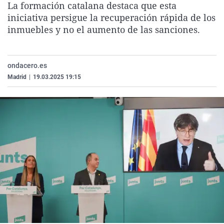
La formación catalana destaca que esta
La rosa de los vientos
Caso
Extremadura
Virales
iniciativa persigue la recuperación rápida de los
Gente viajera
Retornados
Galicia
Televisión
inmuebles y no el aumento de las sanciones.
Como el perro y el gat
Equipo de investigaci
La Rioja
Elecciones
Operación Viuda Negr
Navarra
ondacero.es
Madrid
|
19.03.2025 19:15
País Vasco