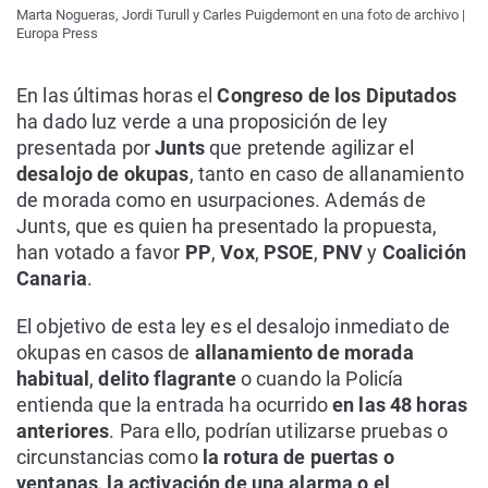
Marta Nogueras, Jordi Turull y Carles Puigdemont en una foto de archivo |
Europa Press
En las últimas horas el
Congreso de los Diputados
ha dado luz verde a una proposición de ley
presentada por
Junts
que pretende agilizar el
desalojo de okupas
, tanto en caso de allanamiento
de morada como en usurpaciones. Además de
Junts, que es quien ha presentado la propuesta,
han votado a favor
PP
,
Vox
,
PSOE
,
PNV
y
Coalición
Canaria
.
El objetivo de esta ley es el desalojo inmediato de
okupas en casos de
allanamiento de morada
habitual
,
delito flagrante
o cuando la Policía
entienda que la entrada ha ocurrido
en las 48 horas
anteriores
. Para ello, podrían utilizarse pruebas o
circunstancias como
la rotura de puertas o
ventanas, la activación de una alarma o el