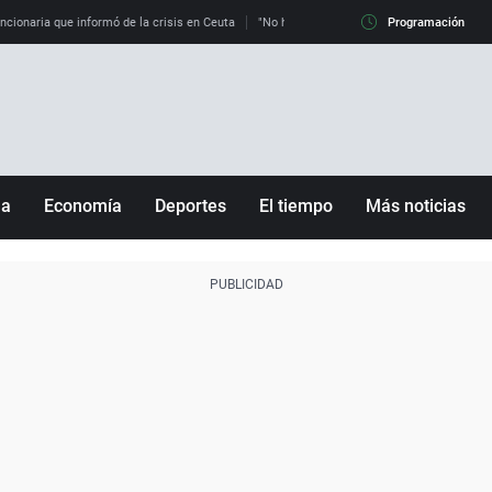
uncionaria que informó de la crisis en Ceuta
"No hay mafias, que no nos engañen": exper
Programación
ña
Economía
Deportes
El tiempo
Más noticias
Fútbol
Sociedad
Baloncesto
Mundo
Tenis
Salud
Motor
Cultura
Ciencia y Tecnología
adrid
Gastronomía
nciana
Medio ambiente