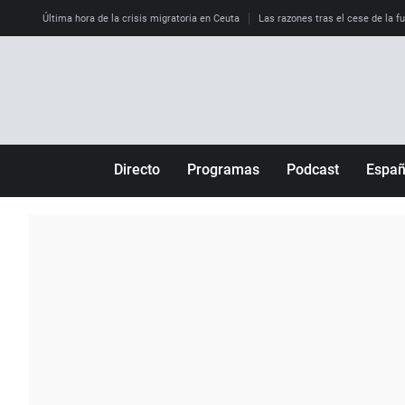
Última hora de la crisis migratoria en Ceuta
Las razones tras el cese de la f
Directo
Programas
Podcast
Espa
Más de uno
Los Perseguidos
Andalucía
Por fin
Malas decisiones
Aragón
Julia en la onda
Expedientes del más allá
Baleares
La brújula
El viaje del Guernica
Cantabria
Radioestadio
Invisibles
Cataluña
Radioestadio noche
Prohibido morirse
Comunidad de M
El colegio invisible
Esto no ha pasado
Comunitat Vale