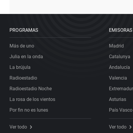
PROGRAMAS
EMISORAS
Más de uno
Madrid
Julia en la onda
Catalunya
La brújula
Andalucía
Radioestadio
Valencia
Radioestadio Noche
Extremadu
La rosa de los vientos
Asturias
Por fin no es lunes
País Vasco
Ver todo
Ver todo