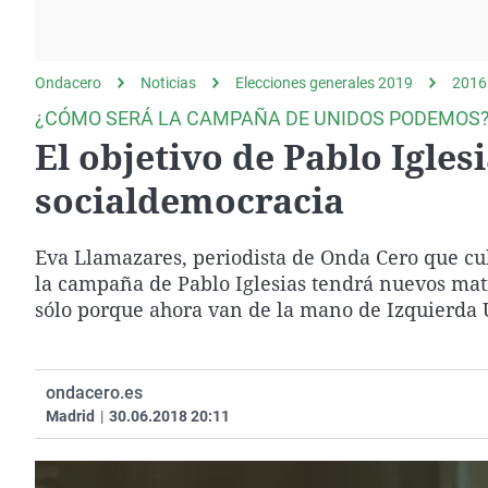
La rosa de los vientos
Caso
Extremadura
Gente viajera
Retornados
Galicia
Ondacero
Noticias
Como el perro y el
Elecciones generales 2019
Equipo de investigación
La Rioja
2016
gato
¿CÓMO SERÁ LA CAMPAÑA DE UNIDOS PODEMOS
Operación Viuda
Navarra
El objetivo de Pablo Igles
Negra
País Vasco
socialdemocracia
Eva Llamazares, periodista de Onda Cero que cu
la campaña de Pablo Iglesias tendrá nuevos mati
sólo porque ahora van de la mano de Izquierda U
ondacero.es
Madrid
|
30.06.2018 20:11