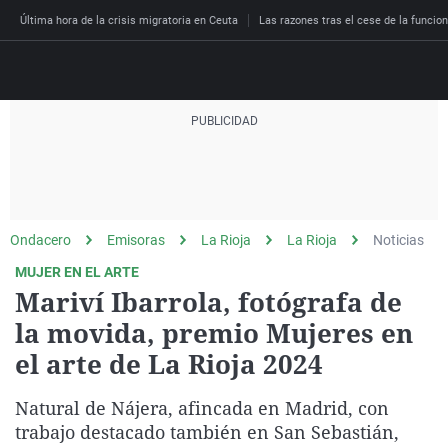
Última hora de la crisis migratoria en Ceuta
Las razones tras el cese de la funcion
Directo
Programas
Podcast
Más de uno
Los Perseguidos
Andalucía
Fútbol
Sociedad
Ondacero
Emisoras
La Rioja
La Rioja
Noticias
España
Por fin
Malas decisiones
Aragón
Baloncesto
Mundo
MUJER EN EL ARTE
Economía
Julia en la onda
Expedientes del más a
Baleares
Tenis
Salud
Mariví Ibarrola, fotógrafa de
Deportes
la movida, premio Mujeres en
La brújula
El viaje del Guernica
Cantabria
Motor
Cultura
El tiempo
el arte de La Rioja 2024
Radioestadio
Invisibles
Cataluña
Ciencia y Tecnología
Más noticias
Radioestadio noche
Prohibido morirse
Comunidad de Madrid
Gastronomía
Natural de Nájera, afincada en Madrid, con
trabajo destacado también en San Sebastián,
El colegio invisible
Esto no ha pasado
Comunitat Valenciana
Medio ambiente