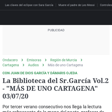
Las claves del eclipse con Sara García
Muere el padre de Leo Messi
Controles
Directo
Programas
Podcast
Más de uno
Los Perseguidos
Andalucía
Fútbol
Sociedad
Ondacero
Emisoras
Región de Murcia
España
Por fin
Malas decisiones
Aragón
Baloncesto
Mundo
Cartagena
Audios
Más de uno Cartagena
Economía
Julia en la onda
Expedientes del más a
Baleares
Tenis
Salud
CON JUAN DE DIOS GARCÍA Y DÁMARIS OJEDA
La Biblioteca del Sr.García Vol.2
Deportes
La brújula
El viaje del Guernica
Cantabria
Motor
Cultura
- "MÁS DE UNO CARTAGENA"
El tiempo
Radioestadio
Invisibles
Cataluña
Ciencia y Tecnología
03/07/20
Más noticias
Radioestadio noche
Prohibido morirse
Comunidad de Madrid
Gastronomía
Por tercer verano consecutivo nos llega la lectura
El colegio invisible
Esto no ha pasado
Comunitat Valenciana
Medio ambiente