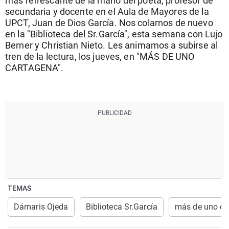
más refrescante de la mano del poeta, profesor de
La rosa de los vientos
Caso
Extremadura
Virales
secundaria y docente en el Aula de Mayores de la
UPCT, Juan de Dios García. Nos colarnos de nuevo
Gente viajera
Retornados
Galicia
Televisión
en la "Biblioteca del Sr.García", esta semana con Lujo
Como el perro y el gat
Equipo de investigaci
La Rioja
Elecciones
Berner y Christian Nieto. Les animamos a subirse al
tren de la lectura, los jueves, en "MÁS DE UNO
Operación Viuda Negr
Navarra
CARTAGENA".
País Vasco
TEMAS
Dámaris Ojeda
Biblioteca Sr.García
más de uno ca