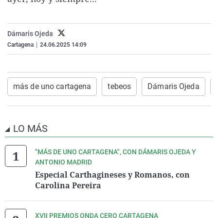
La rosa de los vientos
Caso
Extremadura
Virales
Gente viajera
Retornados
Galicia
Televisión
Dámaris Ojeda
Como el perro y el gat
Equipo de investigaci
La Rioja
Elecciones
Cartagena
|
24.06.2025 14:09
Operación Viuda Negr
Navarra
País Vasco
más de uno cartagena
tebeos
Dámaris Ojeda
LO MÁS
"MÁS DE UNO CARTAGENA", CON DÁMARIS OJEDA Y
ANTONIO MADRID
Especial Carthagineses y Romanos, con
Carolina Pereira
XVII PREMIOS ONDA CERO CARTAGENA