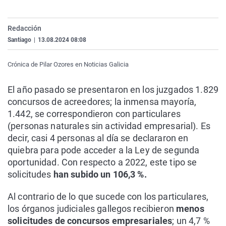
La rosa de los vientos
Caso
Extremadura
Virales
Gente viajera
Retornados
Galicia
Televisión
Redacción
Santiago
|
13.08.2024 08:08
Como el perro y el gat
Equipo de investigaci
La Rioja
Elecciones
Operación Viuda Negr
Navarra
Crónica de Pilar Ozores en Noticias Galicia
País Vasco
El año pasado se presentaron en los juzgados 1.829
concursos de acreedores; la inmensa mayoría,
1.442, se correspondieron con particulares
(personas naturales sin actividad empresarial). Es
decir, casi 4 personas al día se declararon en
quiebra para pode acceder a la Ley de segunda
oportunidad. Con respecto a 2022, este tipo se
solicitudes
han subido un 106,3 %.
Al contrario de lo que sucede con los particulares,
los órganos judiciales gallegos recibieron
menos
solicitudes de concursos empresariales
; un 4,7 %