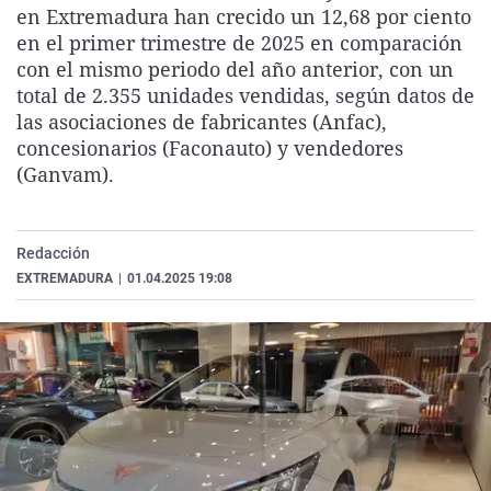
en Extremadura han crecido un 12,68 por ciento
La rosa de los vientos
Caso
Extremadura
Virales
en el primer trimestre de 2025 en comparación
Gente viajera
Retornados
Galicia
Televisión
con el mismo periodo del año anterior, con un
total de 2.355 unidades vendidas, según datos de
Como el perro y el gat
Equipo de investigaci
La Rioja
Elecciones
las asociaciones de fabricantes (Anfac),
Operación Viuda Negr
Navarra
concesionarios (Faconauto) y vendedores
(Ganvam).
País Vasco
Redacción
EXTREMADURA
|
01.04.2025 19:08