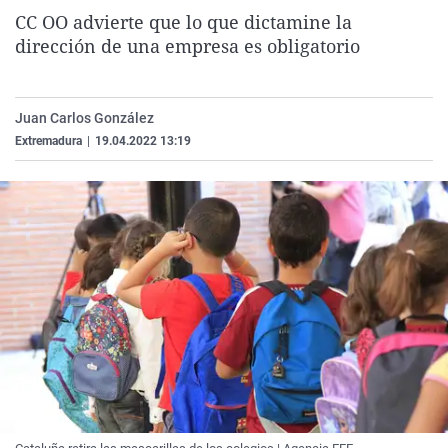
La rosa de los vientos
Caso
Extremadura
Virales
CC OO advierte que lo que dictamine la
dirección de una empresa es obligatorio
Gente viajera
Retornados
Galicia
Televisión
Como el perro y el gat
Equipo de investigaci
La Rioja
Elecciones
Juan Carlos González
Operación Viuda Negr
Navarra
Extremadura
|
19.04.2022 13:19
País Vasco