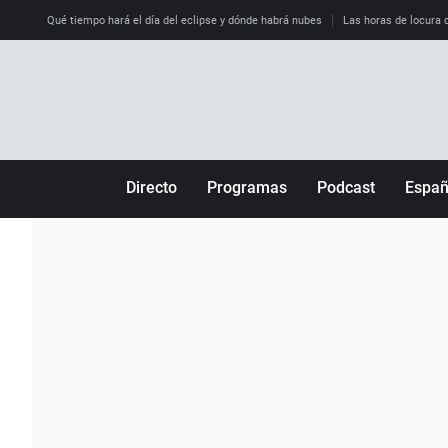
Qué tiempo hará el día del eclipse y dónde habrá nubes
Las horas de locura qu
Directo
Programas
Podcast
Espa
Más de uno
Los Perseguidos
Andalucía
Por fin
Malas decisiones
Aragón
Julia en la onda
Expedientes del más allá
Baleares
La brújula
El viaje del Guernica
Cantabria
Radioestadio
Invisibles
Cataluña
Radioestadio noche
Prohibido morirse
Comunidad de M
El colegio invisible
Esto no ha pasado
Comunitat Vale