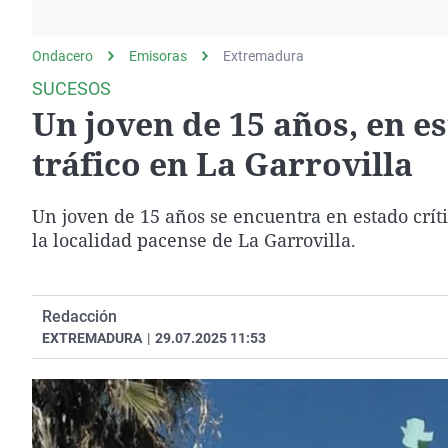
La rosa de los vientos
Caso
Extremadura
Gente viajera
Retornados
Galicia
Ondacero
Emisoras
Extremadura
Como el perro y el
Equipo de investigación
La Rioja
SUCESOS
gato
Un joven de 15 años, en es
Operación Viuda
Navarra
Negra
País Vasco
tráfico en La Garrovilla
Un joven de 15 años se encuentra en estado críti
la localidad pacense de La Garrovilla.
Redacción
EXTREMADURA
|
29.07.2025 11:53