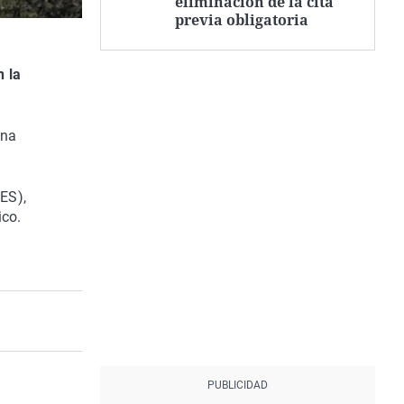
eliminación de la cita
previa obligatoria
n la
una
ES),
ico.