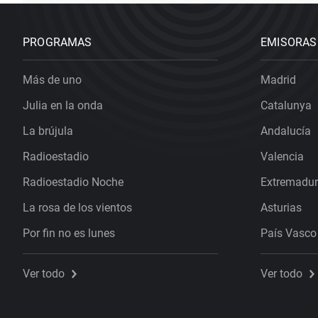
PROGRAMAS
EMISORAS
Más de uno
Madrid
Julia en la onda
Catalunya
La brújula
Andalucía
Radioestadio
Valencia
Radioestadio Noche
Extremadu
La rosa de los vientos
Asturias
Por fin no es lunes
País Vasco
Ver todo
Ver todo