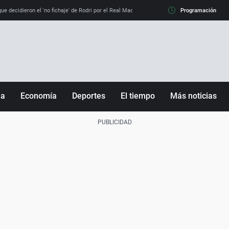
e decidieron el 'no fichaje' de Rodri por el Real Madrid y su 'sí' al Barça
Programación
La llamada de
ña
Economía
Deportes
El tiempo
Más noticias
Fútbol
Sociedad
Baloncesto
Mundo
Tenis
Salud
Motor
Cultura
Ciencia y Tecnología
adrid
Gastronomía
nciana
Medio ambiente