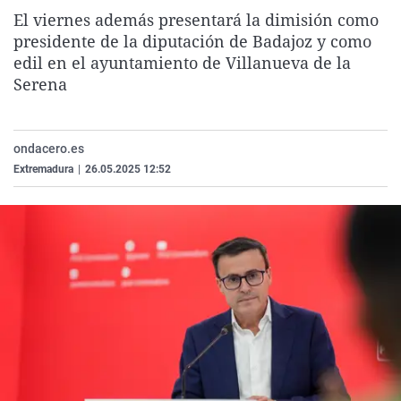
La rosa de los vientos
Caso
Extremadura
Virales
El viernes además presentará la dimisión como
presidente de la diputación de Badajoz y como
Gente viajera
Retornados
Galicia
Televisión
edil en el ayuntamiento de Villanueva de la
Como el perro y el gat
Equipo de investigaci
La Rioja
Elecciones
Serena
Operación Viuda Negr
Navarra
País Vasco
ondacero.es
Extremadura
|
26.05.2025 12:52