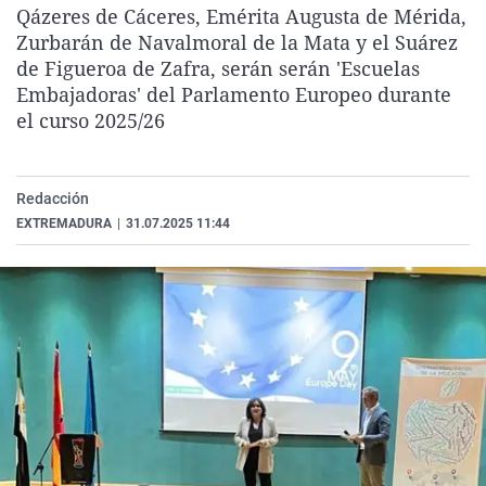
Qázeres de Cáceres, Emérita Augusta de Mérida,
La rosa de los vientos
Caso
Extremadura
Virales
Zurbarán de Navalmoral de la Mata y el Suárez
Gente viajera
Retornados
Galicia
Televisión
de Figueroa de Zafra, serán serán 'Escuelas
Embajadoras' del Parlamento Europeo durante
Como el perro y el gat
Equipo de investigaci
La Rioja
Elecciones
el curso 2025/26
Operación Viuda Negr
Navarra
País Vasco
Redacción
EXTREMADURA
|
31.07.2025 11:44