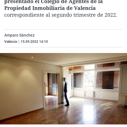
presentado el Colegio de Agentes de la
La rosa de los vientos
Caso
Extremadura
Virales
Propiedad Inmobiliaria de Valencia
correspondiente al segundo trimestre de 2022.
Gente viajera
Retornados
Galicia
Televisión
Como el perro y el gat
Equipo de investigaci
La Rioja
Elecciones
Operación Viuda Negr
Navarra
Amparo Sánchez
València
|
15.09.2022 14:10
País Vasco