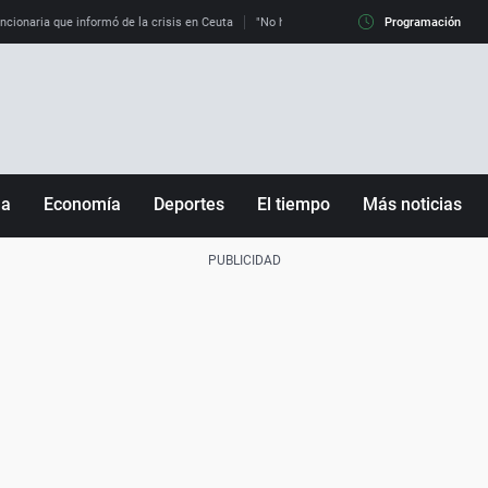
uncionaria que informó de la crisis en Ceuta
"No hay mafias, que no nos engañen": exper
Programación
ña
Economía
Deportes
El tiempo
Más noticias
Fútbol
Sociedad
Baloncesto
Mundo
Tenis
Salud
Motor
Cultura
Ciencia y Tecnología
adrid
Gastronomía
nciana
Medio ambiente