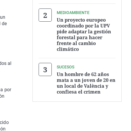
MEDIOAMBIENTE
 un
Un proyecto europeo
l de
coordinado por la UPV
pide adaptar la gestión
forestal para hacer
frente al cambio
climático
dos al
SUCESOS
Un hombre de 62 años
mata a un joven de 20 en
un local de València y
da por
confiesa el crimen
ión
ucido
ión