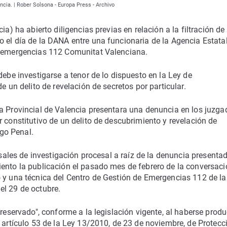
ncia. | Rober Solsona - Europa Press - Archivo
ia) ha abierto diligencias previas en relación a la filtración de
 el día de la DANA entre una funcionaria de la Agencia Estata
de emergencias 112 Comunitat Valenciana.
debe investigarse a tenor de lo dispuesto en la Ley de
e un delito de revelación de secretos por particular.
a Provincial de Valencia presentara una denuncia en los juzga
 constitutivo de un delito de descubrimiento y revelación de
igo Penal.
cesales de investigación procesal a raíz de la denuncia presenta
iento la publicación el pasado mes de febrero de la conversac
o y una técnica del Centro de Gestión de Emergencias 112 de la
el 29 de octubre.
 reservado", conforme a la legislación vigente, al haberse prod
l artículo 53 de la Ley 13/2010, de 23 de noviembre, de Protecc