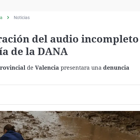
Virales
Televisión
ia
Noticias
Elecciones
tración del audio incompleto
ía de la DANA
Provincial
de
Valencia
presentara una
denuncia