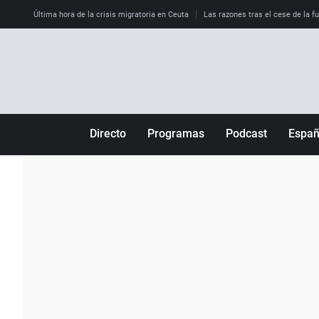
Última hora de la crisis migratoria en Ceuta
Las razones tras el cese de la f
Directo
Programas
Podcast
Espa
Más de uno
Los Perseguidos
Andalucía
Por fin
Malas decisiones
Aragón
Julia en la onda
Expedientes del más allá
Baleares
La brújula
El viaje del Guernica
Cantabria
Radioestadio
Invisibles
Cataluña
Radioestadio noche
Prohibido morirse
Comunidad de M
El colegio invisible
Esto no ha pasado
Comunitat Vale