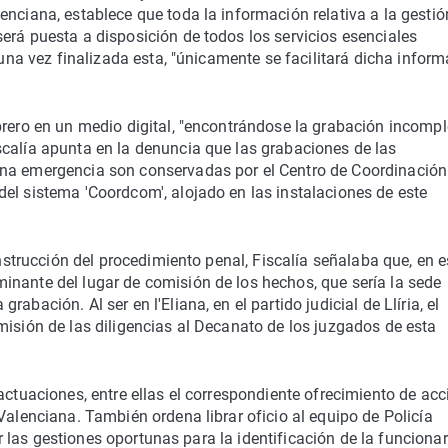
enciana, establece que toda la información relativa a la gestió
erá puesta a disposición de todos los servicios esenciales
 una vez finalizada esta, "únicamente se facilitará dicha infor
brero en un medio digital, "encontrándose la grabación incompl
scalía apunta en la denuncia que las grabaciones de las
una emergencia son conservadas por el Centro de Coordinación
el sistema 'Coordcom', alojado en las instalaciones de este
instrucción del procedimiento penal, Fiscalía señalaba que, en e
inante del lugar de comisión de los hechos, que sería la sede
bación. Al ser en l'Eliana, en el partido judicial de Llíria, el
misión de las diligencias al Decanato de los juzgados de esta
actuaciones, entre ellas el correspondiente ofrecimiento de ac
Valenciana. También ordena librar oficio al equipo de Policía
zar las gestiones oportunas para la identificación de la funcionar