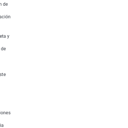
n de
mación
eta y
 de
ste
ciones
ia