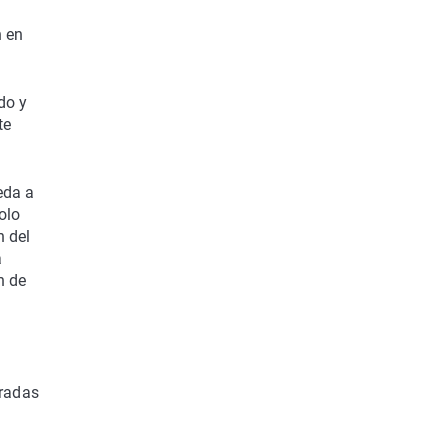
n en
do y
te
eda a
olo
n del
a
n de
oradas