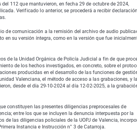
s del 112 que mantuvieron, en fecha 29 de octubre de 2024,
ada. Verificado lo anterior, se procederá a recibir declaració
as.
io de comunicación a la remisión del archivo de audio publica
to en su versión íntegra, como en la versión que fue inicialmen
os de la Unidad Orgánica de Policía Judicial a fin de que proc
iento de los hechos investigados, en concreto, sobre el protoc
ciones producidas en el desarrollo de las funciones de gestió
nidad Valenciana, el método de acceso a las grabaciones, y l
ron, desde el día 29-10-2024 al día 12-02-2025, a la grabació
e constituyen las presentes diligencias preprocesales de
encia; entre los que se incluyen la denuncia interpuesta por la
os de las diligencias policiales de la UOPJ de Valencia, incorp
rimera Instancia e Instrucción n° 3 de Catarroja.