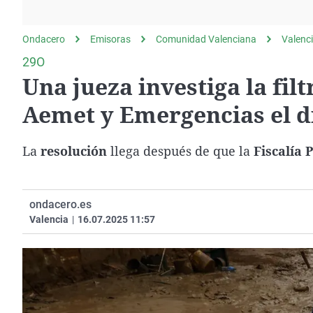
La rosa de los vientos
Caso
Extremadura
Gente viajera
Retornados
Galicia
Ondacero
Emisoras
Comunidad Valenciana
Valenc
Como el perro y el
Equipo de investigación
La Rioja
29O
gato
Una jueza investiga la fil
Operación Viuda
Navarra
Negra
País Vasco
Aemet y Emergencias el d
La
resolución
llega después de que la
Fiscalía 
ondacero.es
Valencia
|
16.07.2025 11:57