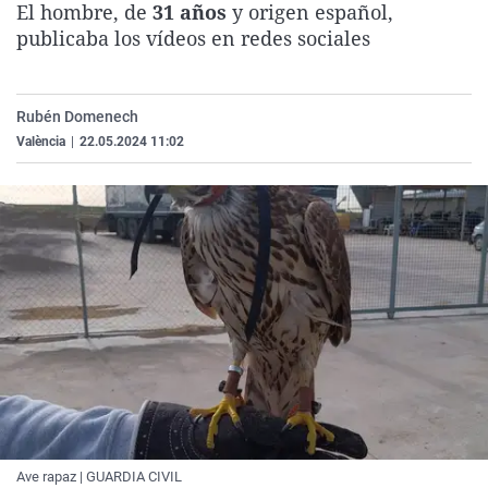
El hombre, de
31 años
y origen español,
La rosa de los vientos
Caso
Extremadura
Virales
publicaba los vídeos en redes sociales
Gente viajera
Retornados
Galicia
Televisión
Como el perro y el gat
Equipo de investigaci
La Rioja
Elecciones
Rubén Domenech
Operación Viuda Negr
Navarra
València
|
22.05.2024 11:02
País Vasco
Ave rapaz | GUARDIA CIVIL