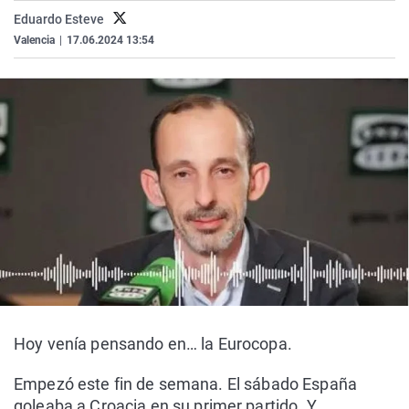
La rosa de los vientos
Caso
Extremadura
Virales
Eduardo Esteve
Valencia
|
17.06.2024 13:54
Gente viajera
Retornados
Galicia
Televisión
Como el perro y el gat
Equipo de investigaci
La Rioja
Elecciones
Operación Viuda Negr
Navarra
País Vasco
Hoy venía pensando en… la Eurocopa.
Empezó este fin de semana. El sábado España
goleaba a Croacia en su primer partido. Y