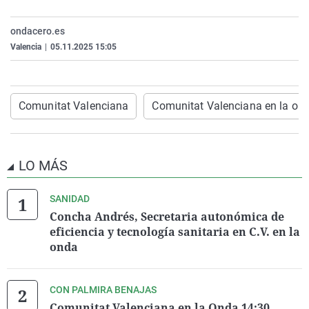
La rosa de los vientos
Caso
Extremadura
Virales
ondacero.es
Gente viajera
Retornados
Galicia
Televisión
Valencia
|
05.11.2025 15:05
Como el perro y el gat
Equipo de investigaci
La Rioja
Elecciones
Operación Viuda Negr
Navarra
Comunitat Valenciana
Comunitat Valenciana en la on
País Vasco
LO MÁS
SANIDAD
Concha Andrés, Secretaria autonómica de
eficiencia y tecnología sanitaria en C.V. en la
onda
CON PALMIRA BENAJAS
Comunitat Valenciana en la Onda 14:30