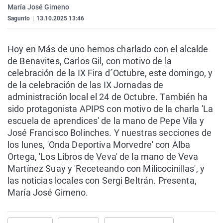
María José Gimeno
La rosa de los vientos
Caso
Extremadura
Virales
Sagunto
|
13.10.2025 13:46
Gente viajera
Retornados
Galicia
Televisión
Como el perro y el gat
Equipo de investigaci
La Rioja
Elecciones
Hoy en Más de uno hemos charlado con el alcalde
de Benavites, Carlos Gil, con motivo de la
Operación Viuda Negr
Navarra
celebración de la IX Fira d´Octubre, este domingo, y
País Vasco
de la celebración de las IX Jornadas de
administración local el 24 de Octubre. También ha
sido protagonista APIPS con motivo de la charla 'La
escuela de aprendices' de la mano de Pepe Vila y
José Francisco Bolinches. Y nuestras secciones de
los lunes, 'Onda Deportiva Morvedre' con Alba
Ortega, 'Los Libros de Veva' de la mano de Veva
Martínez Suay y 'Receteando con Milicocinillas', y
las noticias locales con Sergi Beltrán. Presenta,
María José Gimeno.