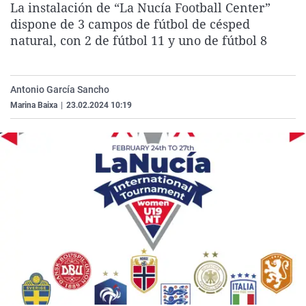
La instalación de “La Nucía Football Center”
La rosa de los vientos
Caso
Extremadura
Virales
dispone de 3 campos de fútbol de césped
Gente viajera
Retornados
Galicia
Televisión
natural, con 2 de fútbol 11 y uno de fútbol 8
Como el perro y el gat
Equipo de investigaci
La Rioja
Elecciones
Operación Viuda Negr
Navarra
Antonio García Sancho
Marina Baixa
|
23.02.2024 10:19
País Vasco