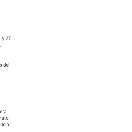
6 y 27
.
s del
erá
nato
Nucía