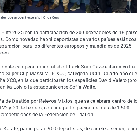
onales que acogerá este año | Onda Cero
l Élite 2025 con la participación de 200 boxeadores de 18 paíse
s. Como novedad habrá deportistas de varios países asiáticos
reparación para los diferentes europeos y mundiales de 2025.
oxeo
l doble campeón mundial short track Sam Gaze estarán en La
imano Super Cup Massi MTB XCO, categoría UCI 1. Cuarto año que
aña XCO, en la que participarán los españoles David Valero (br
anika Loiv o la estadounidense Sofía Waite.
 de Duatlón por Relevos Mixtos, que se celebrará dentro de l
22 y 23 de febrero, con una participación de más de 1.500
Competiciones de la Federación de Triatlon
e Karate, participarán 900 deportistas, de cadete a senior, reu