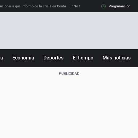
uncionaria que informó de la crisis en Ceuta
"No hay mafias, que no nos engañen": exper
Programación
ña
Economía
Deportes
El tiempo
Más noticias
Fútbol
Sociedad
Baloncesto
Mundo
Tenis
Salud
Motor
Cultura
Ciencia y Tecnología
adrid
Gastronomía
nciana
Medio ambiente