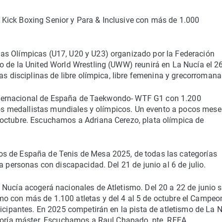
Kick Boxing Senior y Para & Inclusive con más de 1.000
as Olímpicas (U17, U20 y U23) organizado por la Federación
o de la United World Wrestling (UWW) reunirá en La Nucía el 2
as disciplinas de libre olímpica, libre femenina y grecorromana
n Internacional de España de Taekwondo- WTF G1 con 1.200
rios medallistas mundiales y olímpicos. Un evento a pocos mese
 octubre. Escuchamos a Adriana Cerezo, plata olímpica de
s de España de Tenis de Mesa 2025, de todas las categorías
a personas con discapacidad. Del 21 de junio al 6 de julio.
 Nucía acogerá nacionales de Atletismo. Del 20 a 22 de junio s
o con más de 1.100 atletas y del 4 al 5 de octubre el Campeo
ticipantes. En 2025 competirán en la pista de atletismo de La 
egoría máster. Escuchamos a Raul Chapado, pte. RFEA