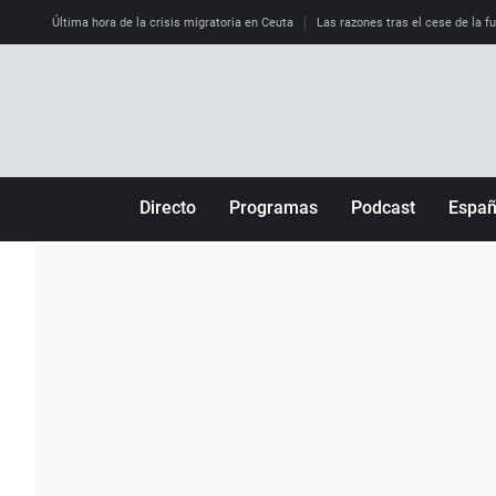
Última hora de la crisis migratoria en Ceuta
Las razones tras el cese de la f
Directo
Programas
Podcast
Espa
Más de uno
Los Perseguidos
Andalucía
Por fin
Malas decisiones
Aragón
Julia en la onda
Expedientes del más allá
Baleares
La brújula
El viaje del Guernica
Cantabria
Radioestadio
Invisibles
Cataluña
Radioestadio noche
Prohibido morirse
Comunidad de M
El colegio invisible
Esto no ha pasado
Comunitat Vale