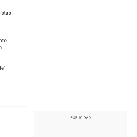
istas
ato
n
e”,