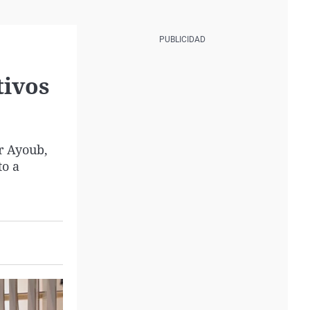
tivos
r Ayoub,
to a