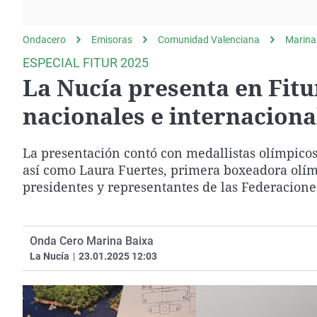
La rosa de los vientos
Caso
Extremadura
Gente viajera
Retornados
Galicia
Ondacero
Emisoras
Comunidad Valenciana
Marina
Como el perro y el
Equipo de investigación
La Rioja
ESPECIAL FITUR 2025
gato
La Nucía presenta en Fitu
Operación Viuda
Navarra
Negra
País Vasco
nacionales e internaciona
La presentación contó con medallistas olímpico
así como Laura Fuertes, primera boxeadora olím
presidentes y representantes de las Federacione
Onda Cero Marina Baixa
La Nucía
|
23.01.2025 12:03