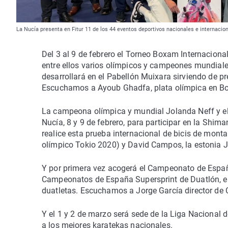
La Nucía presenta en Fitur 11 de los 44 eventos deportivos nacionales e internaci
Del 3 al 9 de febrero el Torneo Boxam Internaciona
entre ellos varios olímpicos y campeones mundiale
desarrollará en el Pabellón Muixara sirviendo de p
Escuchamos a Ayoub Ghadfa, plata olímpica en B
La campeona olímpica y mundial Jolanda Neff y e
Nucía, 8 y 9 de febrero, para participar en la Sh
realice esta prueba internacional de bicis de mont
olímpico Tokio 2020) y David Campos, la estonia J
Y por primera vez acogerá el Campeonato de España
Campeonatos de España Supersprint de Duatlón, el 
duatletas. Escuchamos a Jorge García director de 
Y el 1 y 2 de marzo será sede de la Liga Nacional d
a los mejores karatekas nacionales.