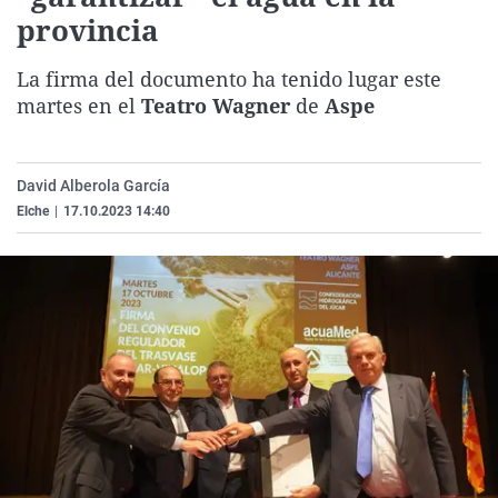
La rosa de los vientos
Caso
Extremadura
Virales
provincia
Gente viajera
Retornados
Galicia
Televisión
La firma del documento ha tenido lugar este
Como el perro y el gat
Equipo de investigaci
La Rioja
Elecciones
martes en el
Teatro Wagner
de
Aspe
Operación Viuda Negr
Navarra
País Vasco
David Alberola García
Elche
|
17.10.2023 14:40