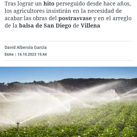
Tras lograr un
hito
perseguido desde hace años,
La rosa de los vientos
Caso
Extremadura
Virales
los agricultores insistirán en la necesidad de
Gente viajera
Retornados
Galicia
Televisión
acabar las obras del
postrasvase
y en el arreglo
de la
balsa de San Diego
de
Villena
Como el perro y el gat
Equipo de investigaci
La Rioja
Elecciones
Operación Viuda Negr
Navarra
David Alberola García
País Vasco
Elche
|
16.10.2023 15:44