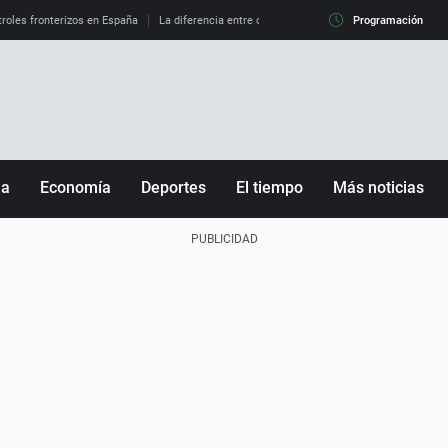
roles fronterizos en España
La diferencia entre observar el eclipse al 99% y al 100%
Programación
ña
Economía
Deportes
El tiempo
Más noticias
Fútbol
Sociedad
Baloncesto
Mundo
Tenis
Salud
Motor
Cultura
Ciencia y Tecnología
adrid
Gastronomía
nciana
Medio ambiente