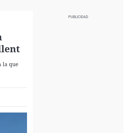
a
llent
 la que