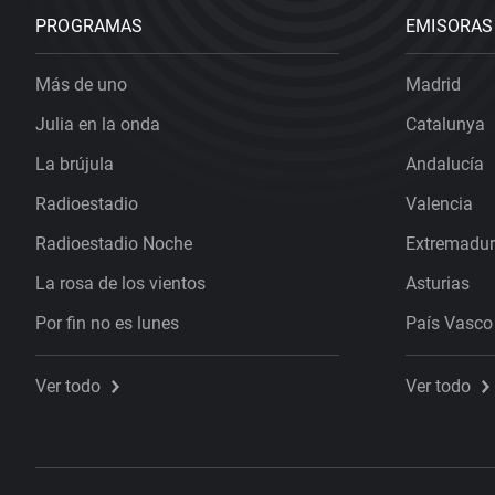
PROGRAMAS
EMISORAS
Más de uno
Madrid
Julia en la onda
Catalunya
La brújula
Andalucía
Radioestadio
Valencia
Radioestadio Noche
Extremadu
La rosa de los vientos
Asturias
Por fin no es lunes
País Vasco
Ver todo
Ver todo