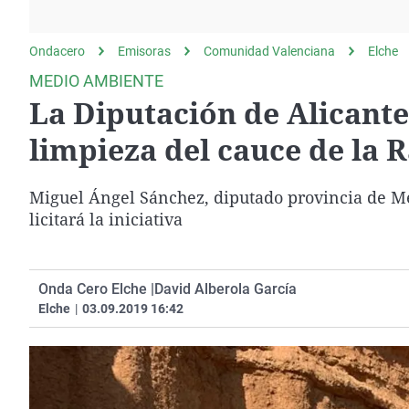
La rosa de los vientos
Caso
Extremadura
Gente viajera
Retornados
Galicia
Ondacero
Emisoras
Comunidad Valenciana
Elche
Como el perro y el
Equipo de investigación
La Rioja
MEDIO AMBIENTE
gato
La Diputación de Alicante
Operación Viuda
Navarra
Negra
País Vasco
limpieza del cauce de la 
Miguel Ángel Sánchez, diputado provincia de Me
licitará la iniciativa
Onda Cero Elche |
David Alberola García
Elche
|
03.09.2019 16:42