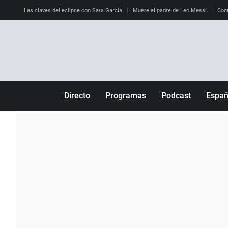
Las claves del eclipse con Sara García
Muere el padre de Leo Messi
Cont
Directo
Programas
Podcast
Espa
Más de uno
Los Perseguidos
Andalucía
Por fin
Malas decisiones
Aragón
Julia en la onda
Expedientes del más allá
Baleares
La brújula
El viaje del Guernica
Cantabria
Radioestadio
Invisibles
Cataluña
Radioestadio noche
Prohibido morirse
Comunidad de M
El colegio invisible
Esto no ha pasado
Comunitat Vale