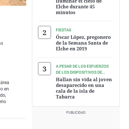
iluminar el cielo de
Elche durante 45
minutos
FIESTAS
Óscar López, pregonero
de la Semana Santa de
an
Elche en 2019
A PESAR DE LOS ESFUERZOS
DE LOS DISPOSITIVOS DE
RESCATE
Hallan sin vida al joven
 área
desaparecido en una
do en
cala de la isla de
do,
Tabarca
rio